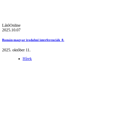
LátóOnline
2025.10.07
Román-magyar irodalmi interferenciák 8.
2025. október 11.
Hírek