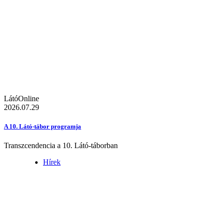
LátóOnline
2026.07.29
A 10. Látó-tábor programja
Transzcendencia a 10. Látó-táborban
Hírek