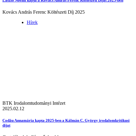
László Noémi kapja a Kovács András Ferenc Költészeti Díjat 2025-ben
Kovács András Ferenc Költészeti Díj 2025
Hírek
BTK Irodalomtudományi Intézet
2025.02.12
Codău Annamária kapta 2025-ben a Kálmán C. György irodalomkritikusi
díjat