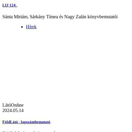
LIJ 124.
Sánta Miriám, Sárkány Tímea és Nagy Zalán könyvbemutatói
Hírek
LátóOnline
2024.05.14
FöldLátó - lapszámbemutató