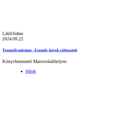
LátóOnline
2024.09.22
Transzilvanizmus - Eszmék, korok változatok
Könyvbemutató Marosvásárhelyen
Hírek