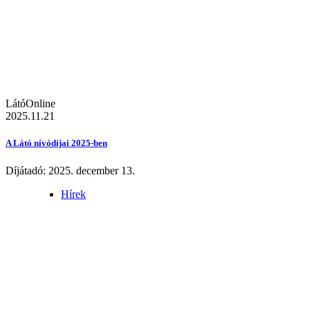
LátóOnline
2025.11.21
A Látó nívódíjai 2025-ben
Díjátadó: 2025. december 13.
Hírek