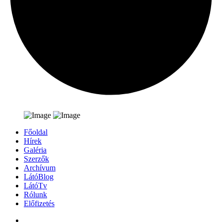
Főoldal
Hírek
Galéria
Szerzők
Archívum
LátóBlog
LátóTv
Rólunk
Előfizetés