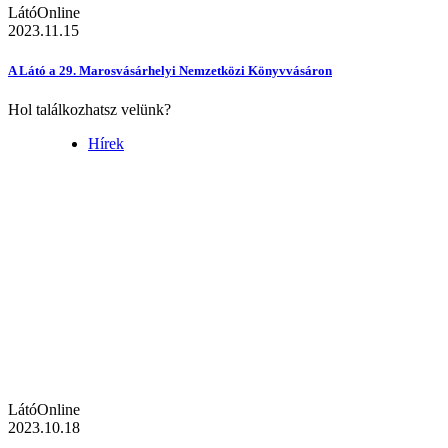
LátóOnline
2023.11.15
A Látó a 29. Marosvásárhelyi Nemzetközi Könyvvásáron
Hol találkozhatsz velünk?
Hírek
LátóOnline
2023.10.18