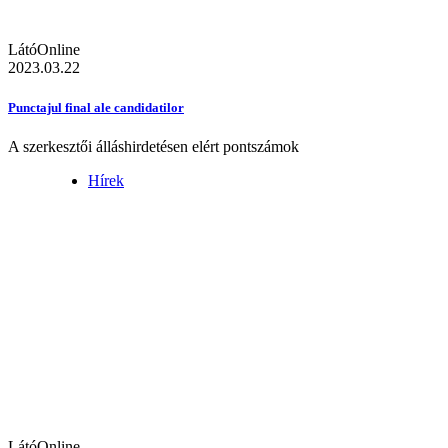
LátóOnline
2023.03.22
Punctajul final ale candidatilor
A szerkesztői álláshirdetésen elért pontszámok
Hírek
LátóOnline