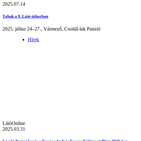
2025.07.14
Tabuk a 9. Látó-táborban
2025. július 24–27., Vármező, Csodál-lak Panzió
Hírek
LátóOnline
2025.03.31