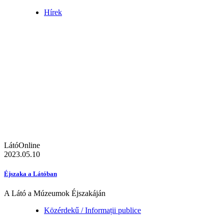
Hírek
LátóOnline
2023.05.10
Éjszaka a Látóban
A Látó a Múzeumok Éjszakáján
Közérdekű / Informații publice