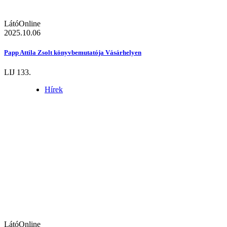
LátóOnline
2025.10.06
Papp Attila Zsolt könyvbemutatója Vásárhelyen
LIJ 133.
Hírek
LátóOnline