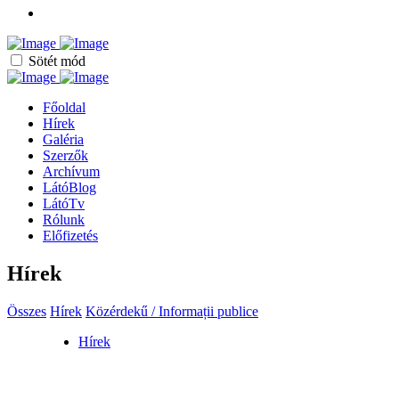
Sötét mód
Főoldal
Hírek
Galéria
Szerzők
Archívum
LátóBlog
LátóTv
Rólunk
Előfizetés
Hírek
Összes
Hírek
Közérdekű / Informații publice
Hírek