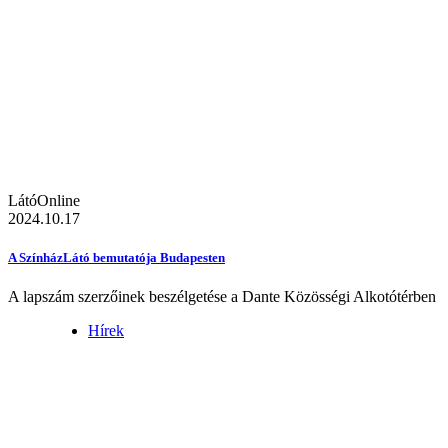
LátóOnline
2024.10.17
A SzínházLátó bemutatója Budapesten
A lapszám szerzőinek beszélgetése a Dante Közösségi Alkotótérben
Hírek