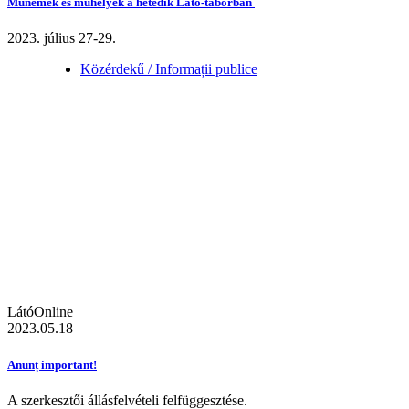
Műnemek és műhelyek a hetedik Látó-táborban
2023. július 27-29.
Közérdekű / Informații publice
LátóOnline
2023.05.18
Anunț important!
A szerkesztői állásfelvételi felfüggesztése.