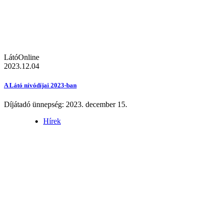
LátóOnline
2023.12.04
A Látó nívódíjai 2023-ban
Díjátadó ünnepség: 2023. december 15.
Hírek