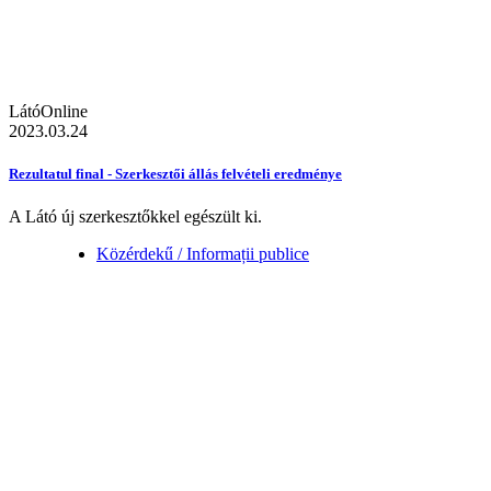
LátóOnline
2023.03.24
Rezultatul final - Szerkesztői állás felvételi eredménye
A Látó új szerkesztőkkel egészült ki.
Közérdekű / Informații publice