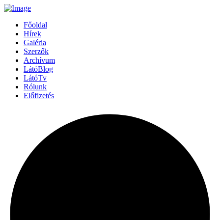
Főoldal
Hírek
Galéria
Szerzők
Archívum
LátóBlog
LátóTv
Rólunk
Előfizetés