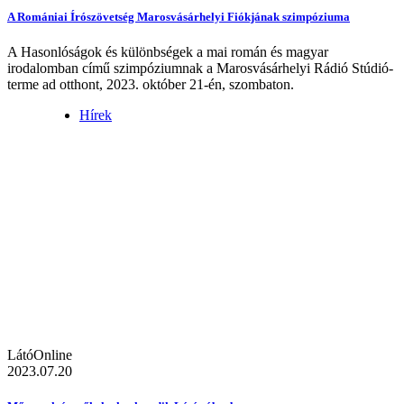
A Romániai Írószövetség Marosvásárhelyi Fiókjának szimpóziuma
A Hasonlóságok és különbségek a mai román és magyar
irodalomban című szimpóziumnak a Marosvásárhelyi Rádió Stúdió-
terme ad otthont, 2023. október 21-én, szombaton.
Hírek
LátóOnline
2023.07.20