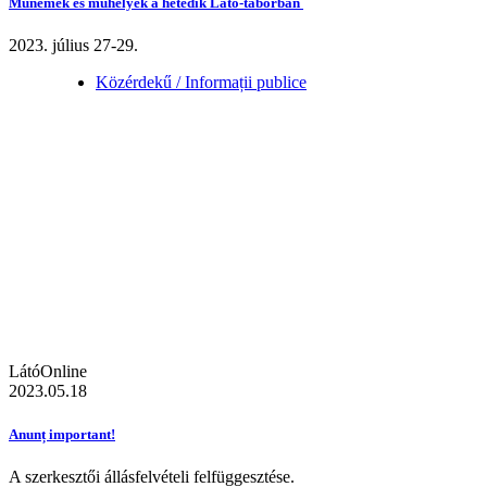
Műnemek és műhelyek a hetedik Látó-táborban
2023. július 27-29.
Közérdekű / Informații publice
LátóOnline
2023.05.18
Anunț important!
A szerkesztői állásfelvételi felfüggesztése.