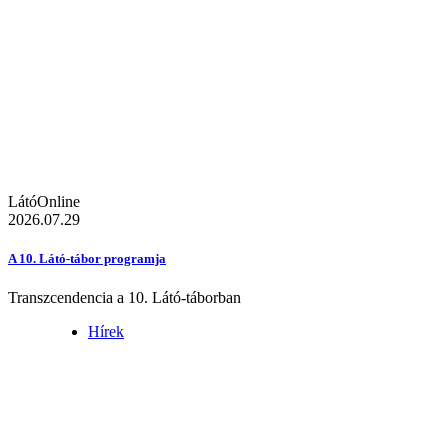
LátóOnline
2026.07.29
A 10. Látó-tábor programja
Transzcendencia a 10. Látó-táborban
Hírek