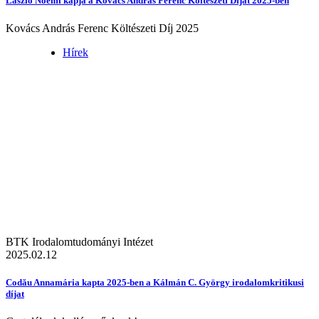
László Noémi kapja a Kovács András Ferenc Költészeti Díjat 2025-ben
Kovács András Ferenc Költészeti Díj 2025
Hírek
BTK Irodalomtudományi Intézet
2025.02.12
Codău Annamária kapta 2025-ben a Kálmán C. György irodalomkritikusi
díjat