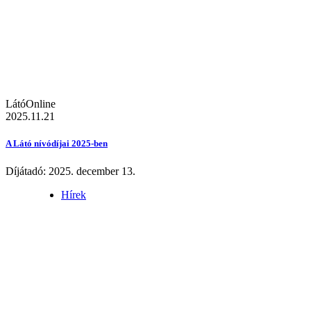
LátóOnline
2025.11.21
A Látó nívódíjai 2025-ben
Díjátadó: 2025. december 13.
Hírek