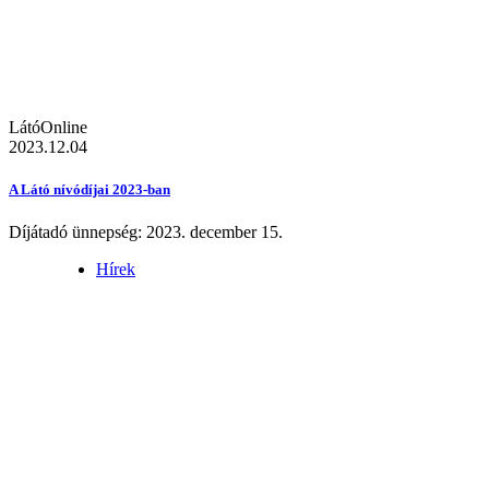
LátóOnline
2023.12.04
A Látó nívódíjai 2023-ban
Díjátadó ünnepség: 2023. december 15.
Hírek