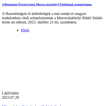
A Romániai Írószövetség Marosvásárhelyi Fiókjának szimpóziuma
A Hasonlóságok és különbségek a mai román és magyar
irodalomban című szimpóziumnak a Marosvásárhelyi Rádió Stúdió-
terme ad otthont, 2023. október 21-én, szombaton.
Hírek
LátóOnline
2023.07.20