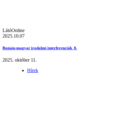
LátóOnline
2025.10.07
Román-magyar irodalmi interferenciák 8.
2025. október 11.
Hírek