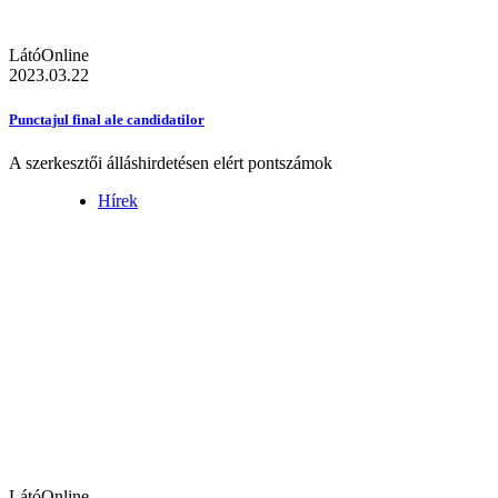
LátóOnline
2023.03.22
Punctajul final ale candidatilor
A szerkesztői álláshirdetésen elért pontszámok
Hírek
LátóOnline