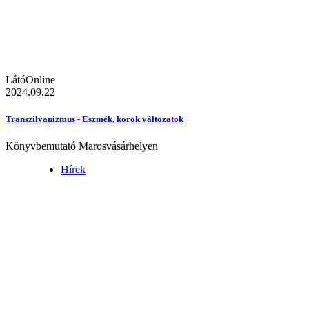
LátóOnline
2024.09.22
Transzilvanizmus - Eszmék, korok változatok
Könyvbemutató Marosvásárhelyen
Hírek