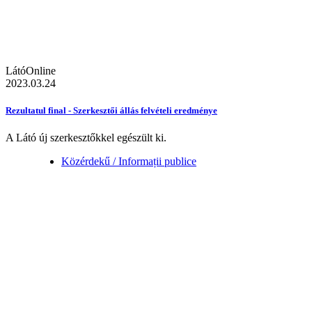
LátóOnline
2023.03.24
Rezultatul final - Szerkesztői állás felvételi eredménye
A Látó új szerkesztőkkel egészült ki.
Közérdekű / Informații publice