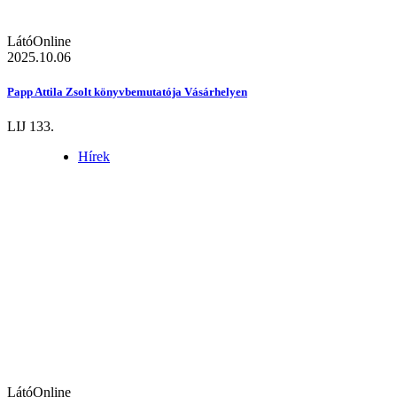
LátóOnline
2025.10.06
Papp Attila Zsolt könyvbemutatója Vásárhelyen
LIJ 133.
Hírek
LátóOnline