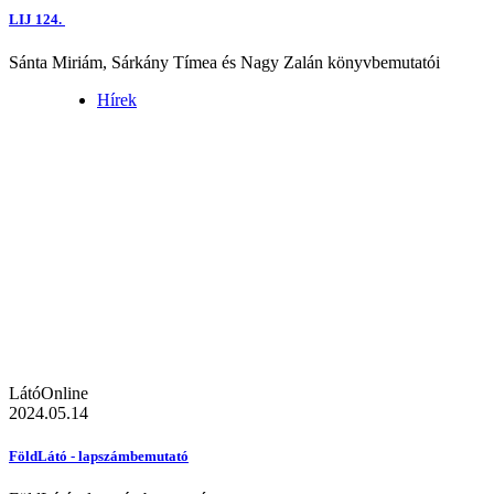
LIJ 124.
Sánta Miriám, Sárkány Tímea és Nagy Zalán könyvbemutatói
Hírek
LátóOnline
2024.05.14
FöldLátó - lapszámbemutató