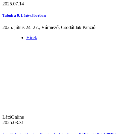
2025.07.14
Tabuk a 9. Látó-táborban
2025. július 24–27., Vármező, Csodál-lak Panzió
Hírek
LátóOnline
2025.03.31