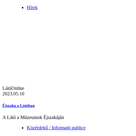
Hírek
LátóOnline
2023.05.10
Éjszaka a Látóban
A Látó a Múzeumok Éjszakáján
Közérdekű / Informații publice