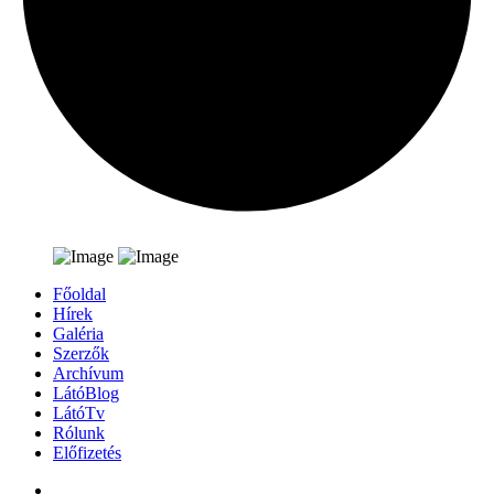
Főoldal
Hírek
Galéria
Szerzők
Archívum
LátóBlog
LátóTv
Rólunk
Előfizetés