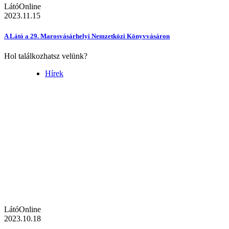
LátóOnline
2023.11.15
A Látó a 29. Marosvásárhelyi Nemzetközi Könyvvásáron
Hol találkozhatsz velünk?
Hírek
LátóOnline
2023.10.18