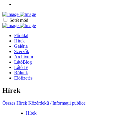
Sötét mód
Főoldal
Hírek
Galéria
Szerzők
Archívum
LátóBlog
LátóTv
Rólunk
Előfizetés
Hírek
Összes
Hírek
Közérdekű / Informații publice
Hírek