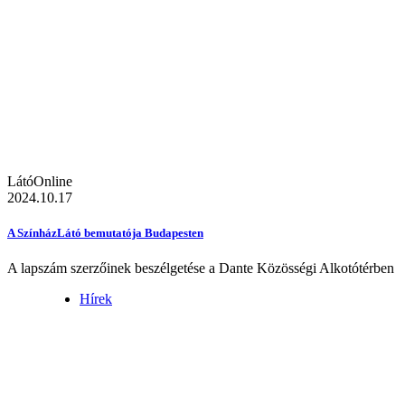
LátóOnline
2024.10.17
A SzínházLátó bemutatója Budapesten
A lapszám szerzőinek beszélgetése a Dante Közösségi Alkotótérben
Hírek