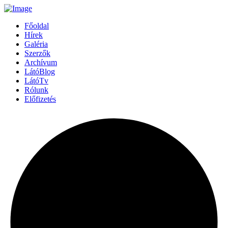
Főoldal
Hírek
Galéria
Szerzők
Archívum
LátóBlog
LátóTv
Rólunk
Előfizetés