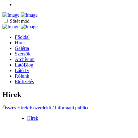
Sötét mód
Főoldal
Hírek
Galéria
Szerzők
Archívum
LátóBlog
LátóTv
Rólunk
Előfizetés
Hírek
Összes
Hírek
Közérdekű / Informații publice
Hírek