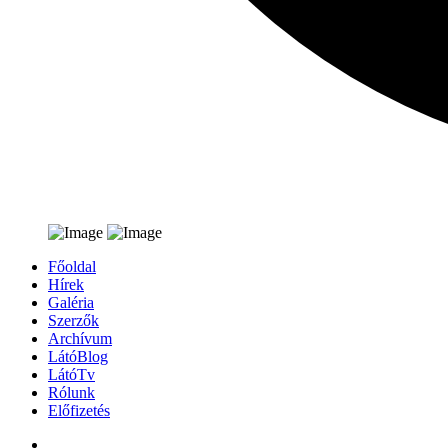
Főoldal
Hírek
Galéria
Szerzők
Archívum
LátóBlog
LátóTv
Rólunk
Előfizetés