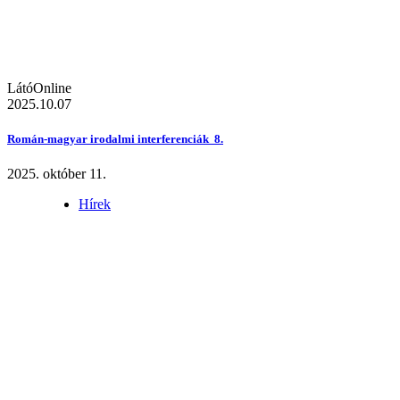
LátóOnline
2025.10.07
Román-magyar irodalmi interferenciák 8.
2025. október 11.
Hírek