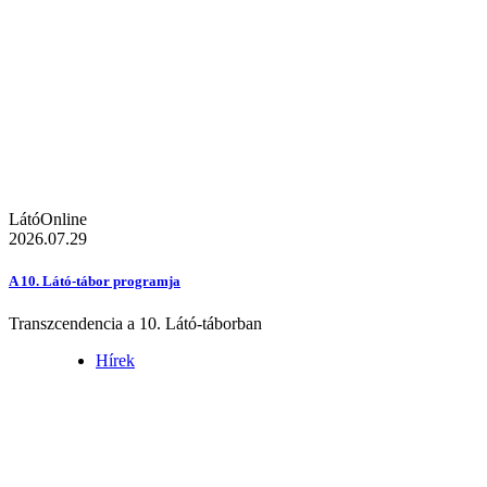
LátóOnline
2026.07.29
A 10. Látó-tábor programja
Transzcendencia a 10. Látó-táborban
Hírek