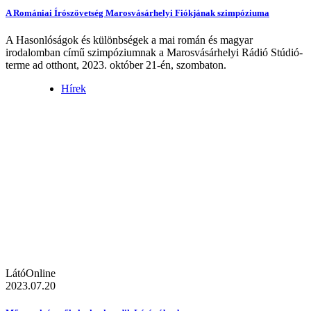
A Romániai Írószövetség Marosvásárhelyi Fiókjának szimpóziuma
A Hasonlóságok és különbségek a mai román és magyar
irodalomban című szimpóziumnak a Marosvásárhelyi Rádió Stúdió-
terme ad otthont, 2023. október 21-én, szombaton.
Hírek
LátóOnline
2023.07.20