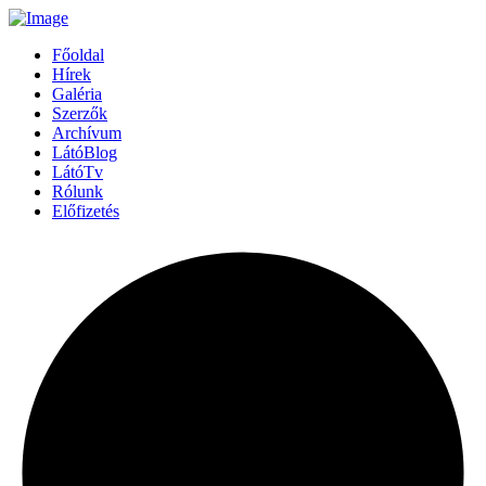
Főoldal
Hírek
Galéria
Szerzők
Archívum
LátóBlog
LátóTv
Rólunk
Előfizetés