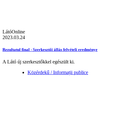
LátóOnline
2023.03.24
Rezultatul final - Szerkesztői állás felvételi eredménye
A Látó új szerkesztőkkel egészült ki.
Közérdekű / Informații publice