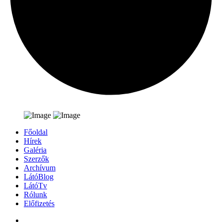
Főoldal
Hírek
Galéria
Szerzők
Archívum
LátóBlog
LátóTv
Rólunk
Előfizetés