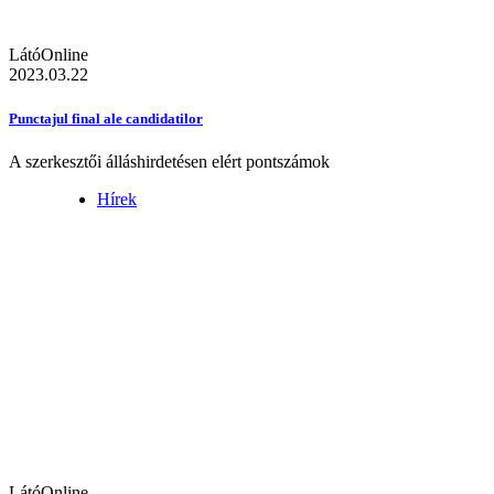
LátóOnline
2023.03.22
Punctajul final ale candidatilor
A szerkesztői álláshirdetésen elért pontszámok
Hírek
LátóOnline