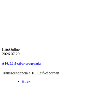
LátóOnline
2026.07.29
A 10. Látó-tábor programja
Transzcendencia a 10. Látó-táborban
Hírek