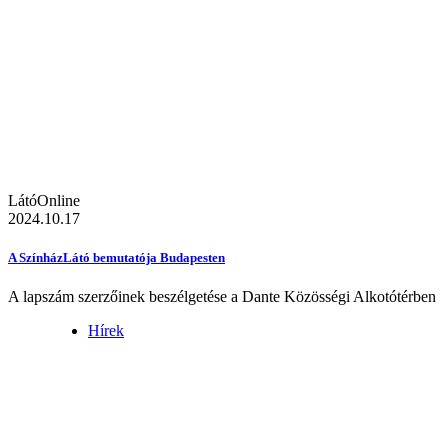
LátóOnline
2024.10.17
A SzínházLátó bemutatója Budapesten
A lapszám szerzőinek beszélgetése a Dante Közösségi Alkotótérben
Hírek