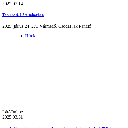
2025.07.14
Tabuk a 9. Látó-táborban
2025. július 24–27., Vármező, Csodál-lak Panzió
Hírek
LátóOnline
2025.03.31