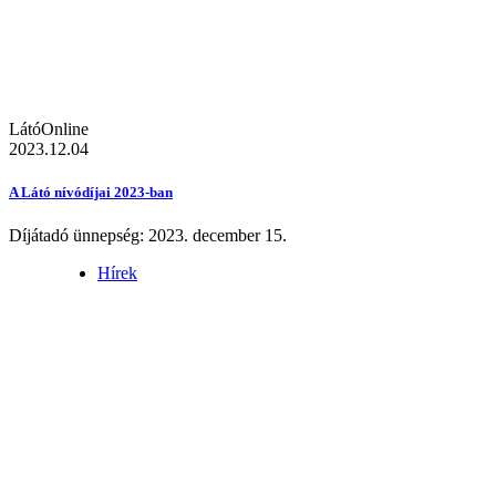
LátóOnline
2023.12.04
A Látó nívódíjai 2023-ban
Díjátadó ünnepség: 2023. december 15.
Hírek