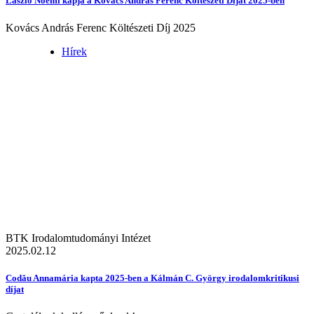
László Noémi kapja a Kovács András Ferenc Költészeti Díjat 2025-ben
Kovács András Ferenc Költészeti Díj 2025
Hírek
BTK Irodalomtudományi Intézet
2025.02.12
Codău Annamária kapta 2025-ben a Kálmán C. György irodalomkritikusi
díjat