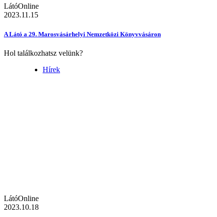
LátóOnline
2023.11.15
A Látó a 29. Marosvásárhelyi Nemzetközi Könyvvásáron
Hol találkozhatsz velünk?
Hírek
LátóOnline
2023.10.18