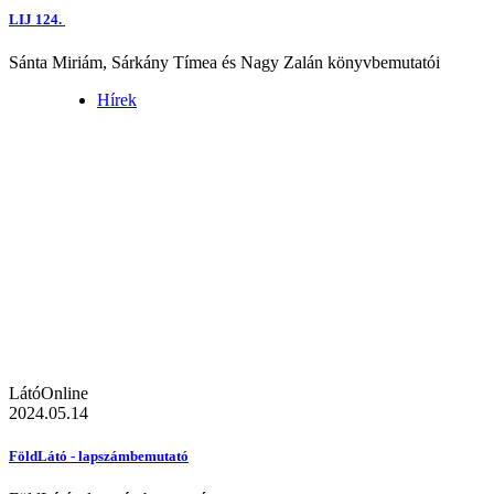
LIJ 124.
Sánta Miriám, Sárkány Tímea és Nagy Zalán könyvbemutatói
Hírek
LátóOnline
2024.05.14
FöldLátó - lapszámbemutató