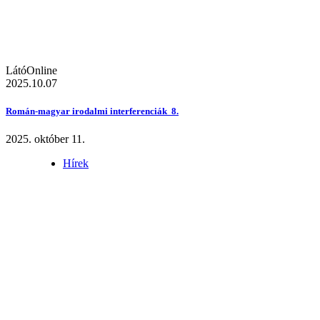
LátóOnline
2025.10.07
Román-magyar irodalmi interferenciák 8.
2025. október 11.
Hírek