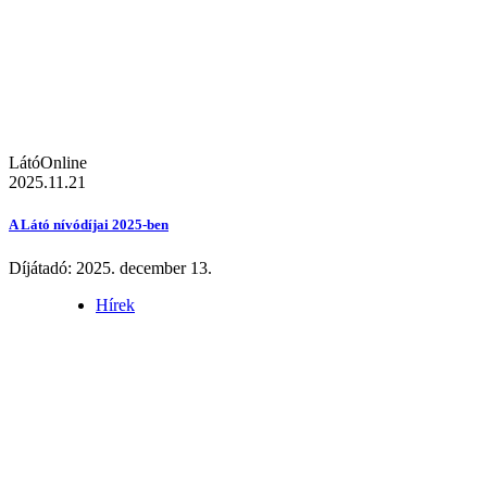
LátóOnline
2025.11.21
A Látó nívódíjai 2025-ben
Díjátadó: 2025. december 13.
Hírek