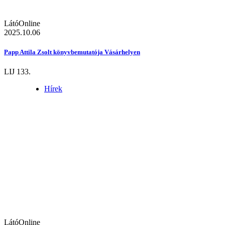
LátóOnline
2025.10.06
Papp Attila Zsolt könyvbemutatója Vásárhelyen
LIJ 133.
Hírek
LátóOnline