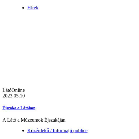
Hírek
LátóOnline
2023.05.10
Éjszaka a Látóban
A Látó a Múzeumok Éjszakáján
Közérdekű / Informații publice