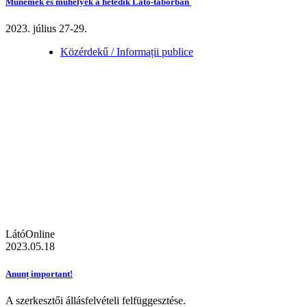
Műnemek és műhelyek a hetedik Látó-táborban
2023. július 27-29.
Közérdekű / Informații publice
LátóOnline
2023.05.18
Anunț important!
A szerkesztői állásfelvételi felfüggesztése.