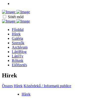
Sötét mód
Főoldal
Hírek
Galéria
Szerzők
Archívum
LátóBlog
LátóTv
Rólunk
Előfizetés
Hírek
Összes
Hírek
Közérdekű / Informații publice
Hírek