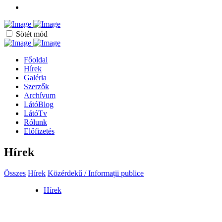
Sötét mód
Főoldal
Hírek
Galéria
Szerzők
Archívum
LátóBlog
LátóTv
Rólunk
Előfizetés
Hírek
Összes
Hírek
Közérdekű / Informații publice
Hírek