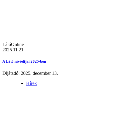
LátóOnline
2025.11.21
A Látó nívódíjai 2025-ben
Díjátadó: 2025. december 13.
Hírek