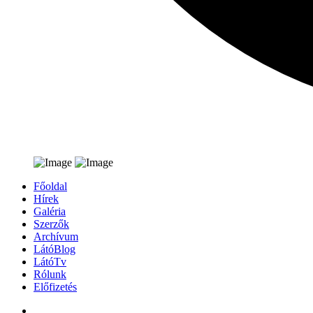
Főoldal
Hírek
Galéria
Szerzők
Archívum
LátóBlog
LátóTv
Rólunk
Előfizetés