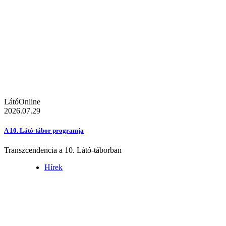
LátóOnline
2026.07.29
A 10. Látó-tábor programja
Transzcendencia a 10. Látó-táborban
Hírek