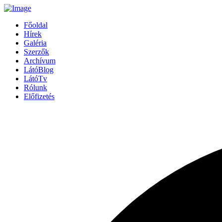
Főoldal
Hírek
Galéria
Szerzők
Archívum
LátóBlog
LátóTv
Rólunk
Előfizetés