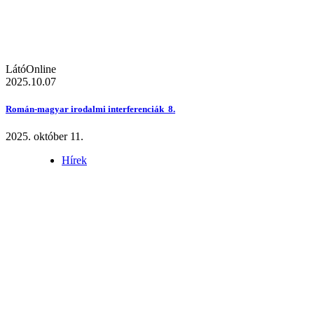
LátóOnline
2025.10.07
Román-magyar irodalmi interferenciák 8.
2025. október 11.
Hírek