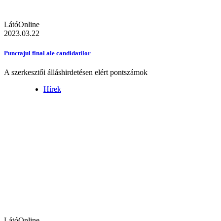
LátóOnline
2023.03.22
Punctajul final ale candidatilor
A szerkesztői álláshirdetésen elért pontszámok
Hírek
LátóOnline