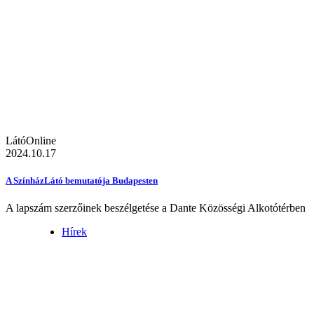
LátóOnline
2024.10.17
A SzínházLátó bemutatója Budapesten
A lapszám szerzőinek beszélgetése a Dante Közösségi Alkotótérben
Hírek