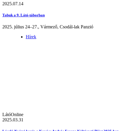
2025.07.14
Tabuk a 9. Látó-táborban
2025. július 24–27., Vármező, Csodál-lak Panzió
Hírek
LátóOnline
2025.03.31