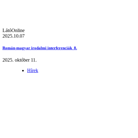
LátóOnline
2025.10.07
Román-magyar irodalmi interferenciák 8.
2025. október 11.
Hírek