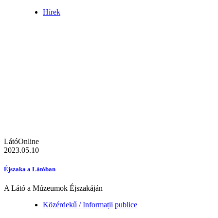
Hírek
LátóOnline
2023.05.10
Éjszaka a Látóban
A Látó a Múzeumok Éjszakáján
Közérdekű / Informații publice