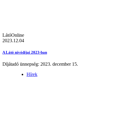
LátóOnline
2023.12.04
A Látó nívódíjai 2023-ban
Díjátadó ünnepség: 2023. december 15.
Hírek