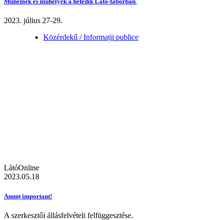
Műnemek és műhelyek a hetedik Látó-táborban
2023. július 27-29.
Közérdekű / Informații publice
LátóOnline
2023.05.18
Anunț important!
A szerkesztői állásfelvételi felfüggesztése.