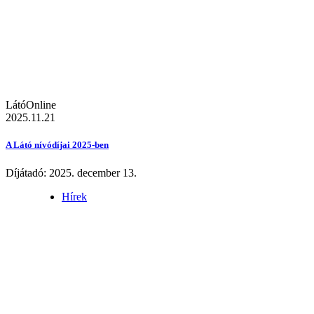
LátóOnline
2025.11.21
A Látó nívódíjai 2025-ben
Díjátadó: 2025. december 13.
Hírek