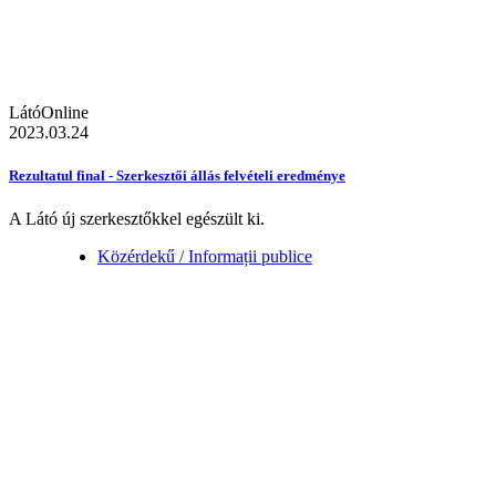
LátóOnline
2023.03.24
Rezultatul final - Szerkesztői állás felvételi eredménye
A Látó új szerkesztőkkel egészült ki.
Közérdekű / Informații publice