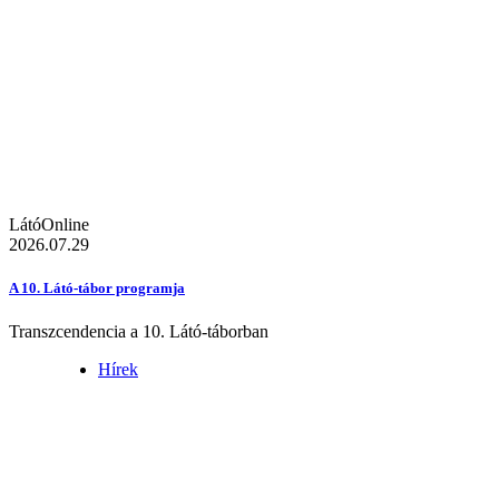
LátóOnline
2026.07.29
A 10. Látó-tábor programja
Transzcendencia a 10. Látó-táborban
Hírek