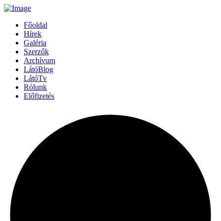
Főoldal
Hírek
Galéria
Szerzők
Archívum
LátóBlog
LátóTv
Rólunk
Előfizetés