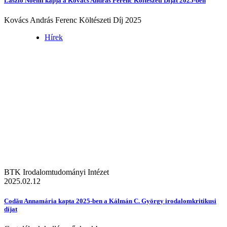
László Noémi kapja a Kovács András Ferenc Költészeti Díjat 2025-ben
Kovács András Ferenc Költészeti Díj 2025
Hírek
BTK Irodalomtudományi Intézet
2025.02.12
Codău Annamária kapta 2025-ben a Kálmán C. György irodalomkritikusi
díjat