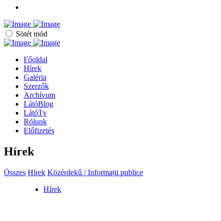
Sötét mód
Főoldal
Hírek
Galéria
Szerzők
Archívum
LátóBlog
LátóTv
Rólunk
Előfizetés
Hírek
Összes
Hírek
Közérdekű / Informații publice
Hírek