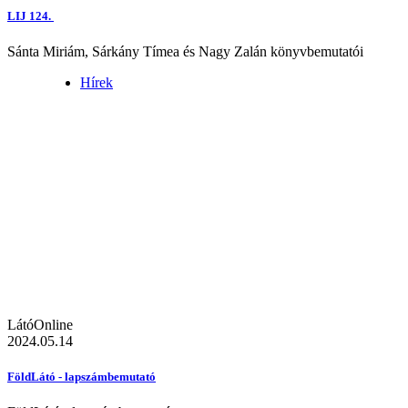
LIJ 124.
Sánta Miriám, Sárkány Tímea és Nagy Zalán könyvbemutatói
Hírek
LátóOnline
2024.05.14
FöldLátó - lapszámbemutató