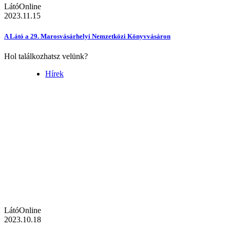
LátóOnline
2023.11.15
A Látó a 29. Marosvásárhelyi Nemzetközi Könyvvásáron
Hol találkozhatsz velünk?
Hírek
LátóOnline
2023.10.18