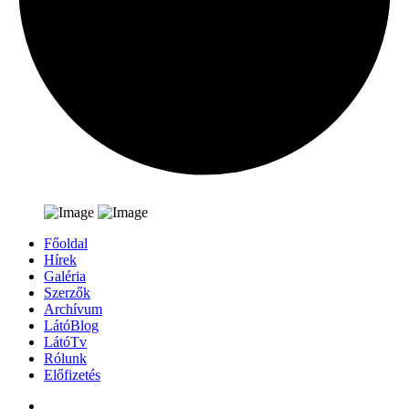
Főoldal
Hírek
Galéria
Szerzők
Archívum
LátóBlog
LátóTv
Rólunk
Előfizetés