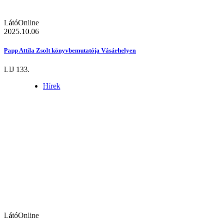
LátóOnline
2025.10.06
Papp Attila Zsolt könyvbemutatója Vásárhelyen
LIJ 133.
Hírek
LátóOnline