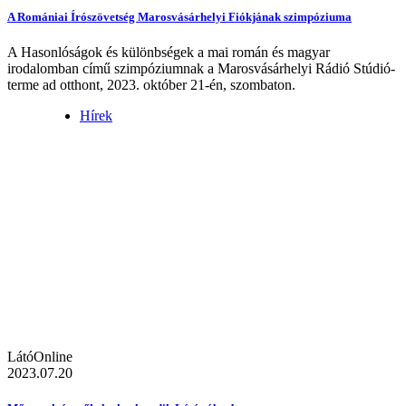
A Romániai Írószövetség Marosvásárhelyi Fiókjának szimpóziuma
A Hasonlóságok és különbségek a mai román és magyar
irodalomban című szimpóziumnak a Marosvásárhelyi Rádió Stúdió-
terme ad otthont, 2023. október 21-én, szombaton.
Hírek
LátóOnline
2023.07.20