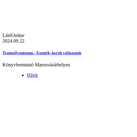
LátóOnline
2024.09.22
Transzilvanizmus - Eszmék, korok változatok
Könyvbemutató Marosvásárhelyen
Hírek