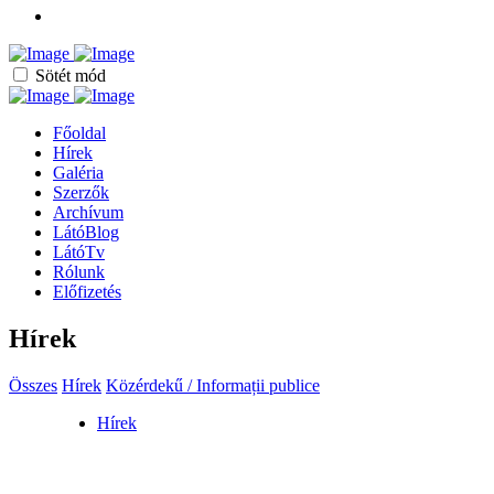
Sötét mód
Főoldal
Hírek
Galéria
Szerzők
Archívum
LátóBlog
LátóTv
Rólunk
Előfizetés
Hírek
Összes
Hírek
Közérdekű / Informații publice
Hírek