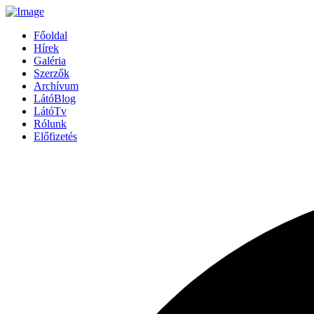
Főoldal
Hírek
Galéria
Szerzők
Archívum
LátóBlog
LátóTv
Rólunk
Előfizetés