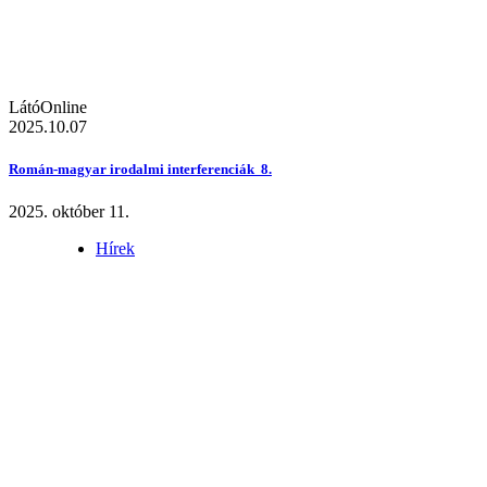
LátóOnline
2025.10.07
Román-magyar irodalmi interferenciák 8.
2025. október 11.
Hírek