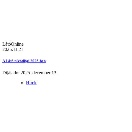
LátóOnline
2025.11.21
A Látó nívódíjai 2025-ben
Díjátadó: 2025. december 13.
Hírek