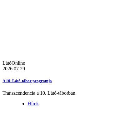
LátóOnline
2026.07.29
A 10. Látó-tábor programja
Transzcendencia a 10. Látó-táborban
Hírek