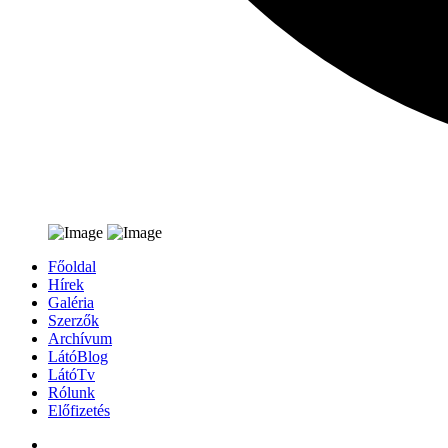
Főoldal
Hírek
Galéria
Szerzők
Archívum
LátóBlog
LátóTv
Rólunk
Előfizetés