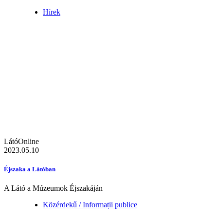
Hírek
LátóOnline
2023.05.10
Éjszaka a Látóban
A Látó a Múzeumok Éjszakáján
Közérdekű / Informații publice