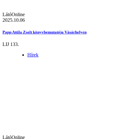
LátóOnline
2025.10.06
Papp Attila Zsolt könyvbemutatója Vásárhelyen
LIJ 133.
Hírek
LátóOnline