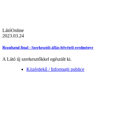
LátóOnline
2023.03.24
Rezultatul final - Szerkesztői állás felvételi eredménye
A Látó új szerkesztőkkel egészült ki.
Közérdekű / Informații publice