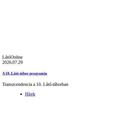
LátóOnline
2026.07.29
A 10. Látó-tábor programja
Transzcendencia a 10. Látó-táborban
Hírek