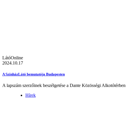
LátóOnline
2024.10.17
A SzínházLátó bemutatója Budapesten
A lapszám szerzőinek beszélgetése a Dante Közösségi Alkotótérben
Hírek