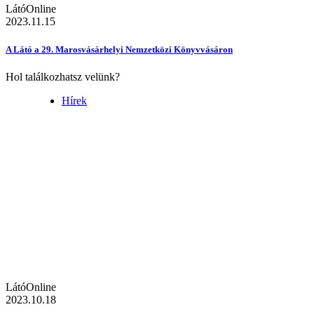
LátóOnline
2023.11.15
A Látó a 29. Marosvásárhelyi Nemzetközi Könyvvásáron
Hol találkozhatsz velünk?
Hírek
LátóOnline
2023.10.18