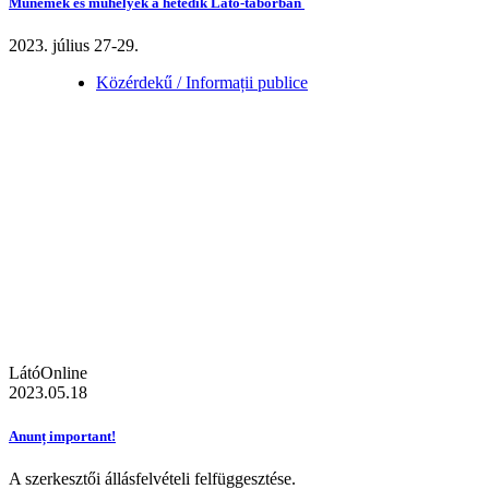
Műnemek és műhelyek a hetedik Látó-táborban
2023. július 27-29.
Közérdekű / Informații publice
LátóOnline
2023.05.18
Anunț important!
A szerkesztői állásfelvételi felfüggesztése.