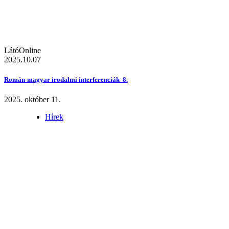
LátóOnline
2025.10.07
Román-magyar irodalmi interferenciák 8.
2025. október 11.
Hírek