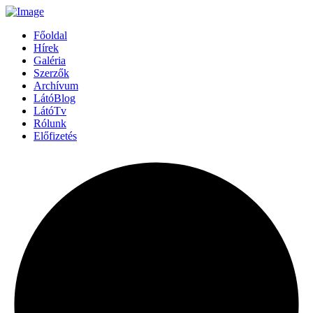
Főoldal
Hírek
Galéria
Szerzők
Archívum
LátóBlog
LátóTv
Rólunk
Előfizetés