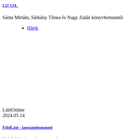
LIJ 124.
Sánta Miriám, Sárkány Tímea és Nagy Zalán könyvbemutatói
Hírek
LátóOnline
2024.05.14
FöldLátó - lapszámbemutató