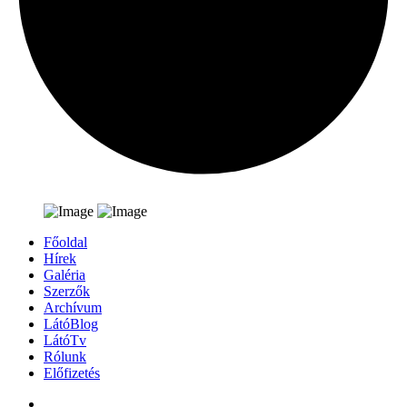
Főoldal
Hírek
Galéria
Szerzők
Archívum
LátóBlog
LátóTv
Rólunk
Előfizetés