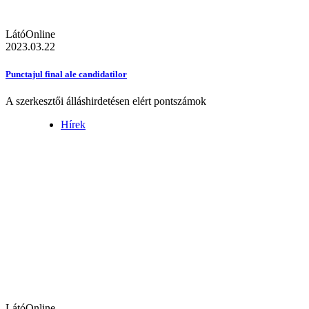
LátóOnline
2023.03.22
Punctajul final ale candidatilor
A szerkesztői álláshirdetésen elért pontszámok
Hírek
LátóOnline