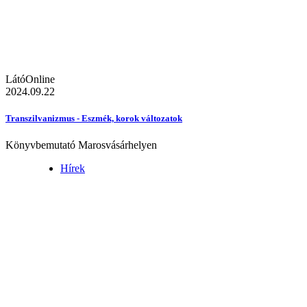
LátóOnline
2024.09.22
Transzilvanizmus - Eszmék, korok változatok
Könyvbemutató Marosvásárhelyen
Hírek