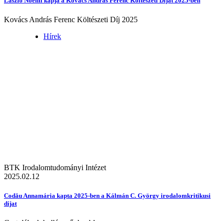
László Noémi kapja a Kovács András Ferenc Költészeti Díjat 2025-ben
Kovács András Ferenc Költészeti Díj 2025
Hírek
BTK Irodalomtudományi Intézet
2025.02.12
Codău Annamária kapta 2025-ben a Kálmán C. György irodalomkritikusi
díjat