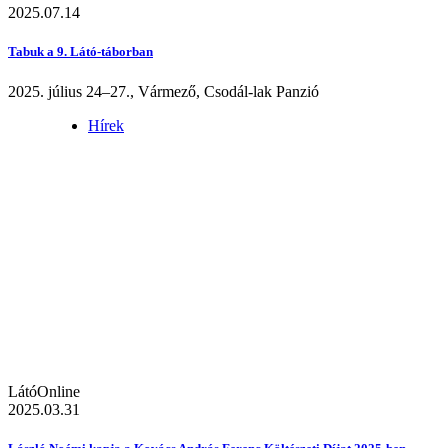
2025.07.14
Tabuk a 9. Látó-táborban
2025. július 24–27., Vármező, Csodál-lak Panzió
Hírek
LátóOnline
2025.03.31