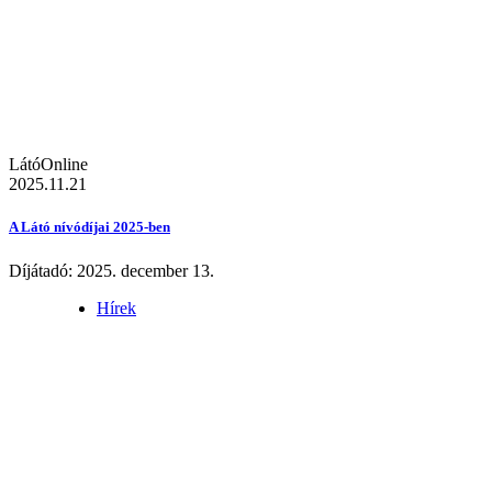
LátóOnline
2025.11.21
A Látó nívódíjai 2025-ben
Díjátadó: 2025. december 13.
Hírek