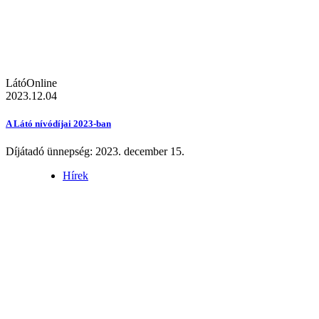
LátóOnline
2023.12.04
A Látó nívódíjai 2023-ban
Díjátadó ünnepség: 2023. december 15.
Hírek