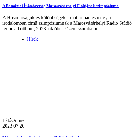
A Romániai Írószövetség Marosvásárhelyi Fiókjának szimpóziuma
A Hasonlóságok és különbségek a mai román és magyar
irodalomban című szimpóziumnak a Marosvásárhelyi Rádió Stúdió-
terme ad otthont, 2023. október 21-én, szombaton.
Hírek
LátóOnline
2023.07.20