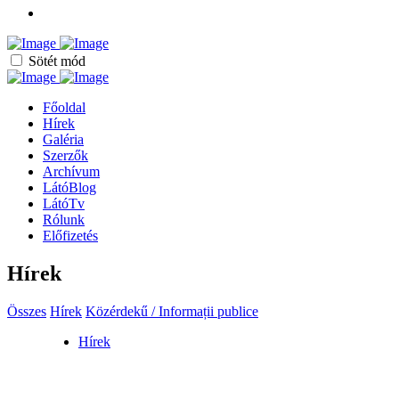
Sötét mód
Főoldal
Hírek
Galéria
Szerzők
Archívum
LátóBlog
LátóTv
Rólunk
Előfizetés
Hírek
Összes
Hírek
Közérdekű / Informații publice
Hírek