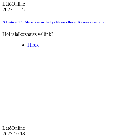
LátóOnline
2023.11.15
A Látó a 29. Marosvásárhelyi Nemzetközi Könyvvásáron
Hol találkozhatsz velünk?
Hírek
LátóOnline
2023.10.18