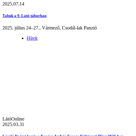
2025.07.14
Tabuk a 9. Látó-táborban
2025. július 24–27., Vármező, Csodál-lak Panzió
Hírek
LátóOnline
2025.03.31