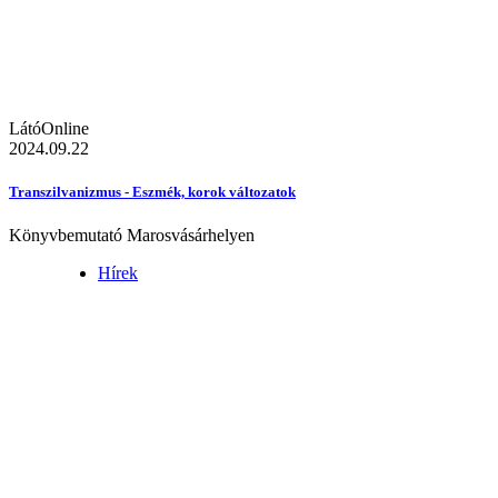
LátóOnline
2024.09.22
Transzilvanizmus - Eszmék, korok változatok
Könyvbemutató Marosvásárhelyen
Hírek