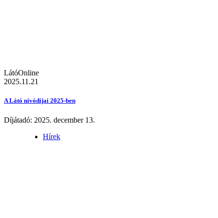
LátóOnline
2025.11.21
A Látó nívódíjai 2025-ben
Díjátadó: 2025. december 13.
Hírek