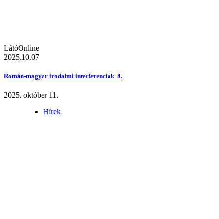
LátóOnline
2025.10.07
Román-magyar irodalmi interferenciák 8.
2025. október 11.
Hírek