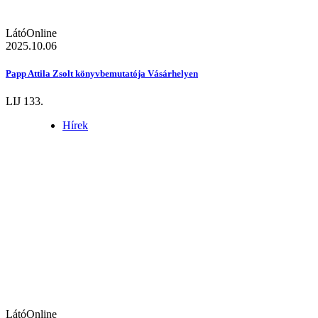
LátóOnline
2025.10.06
Papp Attila Zsolt könyvbemutatója Vásárhelyen
LIJ 133.
Hírek
LátóOnline