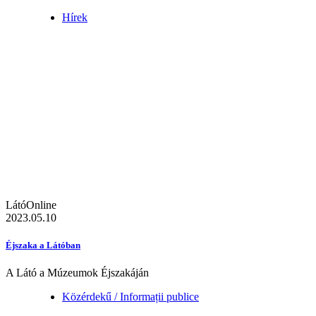
Hírek
LátóOnline
2023.05.10
Éjszaka a Látóban
A Látó a Múzeumok Éjszakáján
Közérdekű / Informații publice