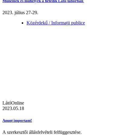
Műnemek és műhelyek a hetedik Látó-táborban
2023. július 27-29.
Közérdekű / Informații publice
LátóOnline
2023.05.18
Anunț important!
A szerkesztői állásfelvételi felfüggesztése.