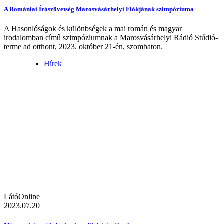
A Romániai Írószövetség Marosvásárhelyi Fiókjának szimpóziuma
A Hasonlóságok és különbségek a mai román és magyar
irodalomban című szimpóziumnak a Marosvásárhelyi Rádió Stúdió-
terme ad otthont, 2023. október 21-én, szombaton.
Hírek
LátóOnline
2023.07.20