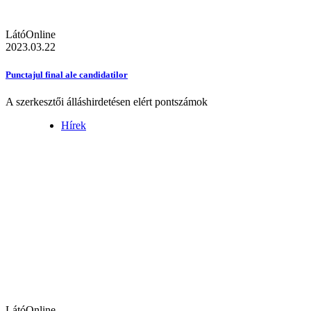
LátóOnline
2023.03.22
Punctajul final ale candidatilor
A szerkesztői álláshirdetésen elért pontszámok
Hírek
LátóOnline