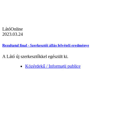
LátóOnline
2023.03.24
Rezultatul final - Szerkesztői állás felvételi eredménye
A Látó új szerkesztőkkel egészült ki.
Közérdekű / Informații publice