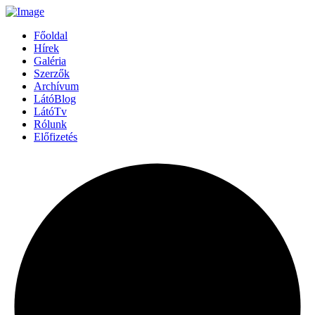
Főoldal
Hírek
Galéria
Szerzők
Archívum
LátóBlog
LátóTv
Rólunk
Előfizetés