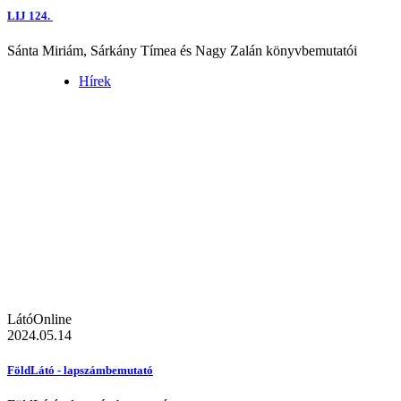
LIJ 124.
Sánta Miriám, Sárkány Tímea és Nagy Zalán könyvbemutatói
Hírek
LátóOnline
2024.05.14
FöldLátó - lapszámbemutató