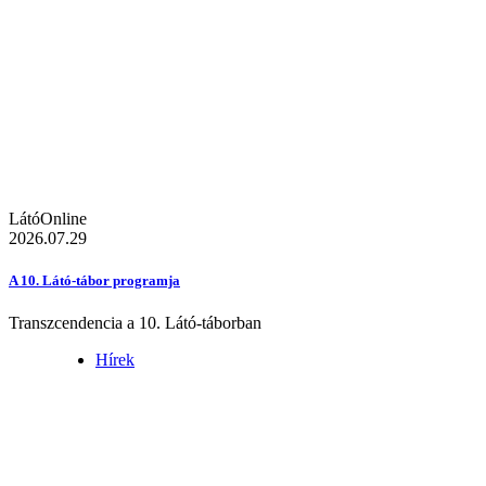
LátóOnline
2026.07.29
A 10. Látó-tábor programja
Transzcendencia a 10. Látó-táborban
Hírek