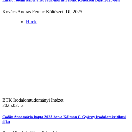
László Noémi kapja a Kovács András Ferenc Költészeti Díjat 2025-ben
Kovács András Ferenc Költészeti Díj 2025
Hírek
BTK Irodalomtudományi Intézet
2025.02.12
Codău Annamária kapta 2025-ben a Kálmán C. György irodalomkritikusi
díjat