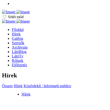
Sötét mód
Főoldal
Hírek
Galéria
Szerzők
Archívum
LátóBlog
LátóTv
Rólunk
Előfizetés
Hírek
Összes
Hírek
Közérdekű / Informații publice
Hírek