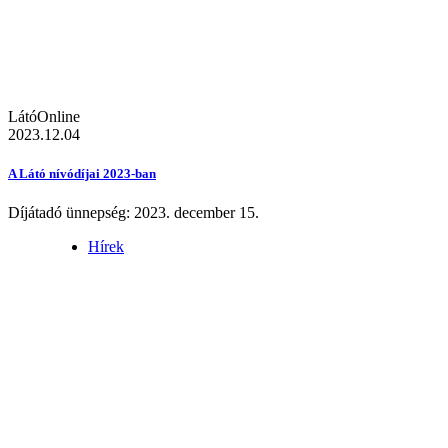
LátóOnline
2023.12.04
A Látó nívódíjai 2023-ban
Díjátadó ünnepség: 2023. december 15.
Hírek