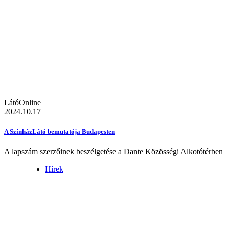
LátóOnline
2024.10.17
A SzínházLátó bemutatója Budapesten
A lapszám szerzőinek beszélgetése a Dante Közösségi Alkotótérben
Hírek