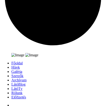
Főoldal
Hírek
Galéria
Szerzők
Archívum
LátóBlog
LátóTv
Rólunk
Előfizetés