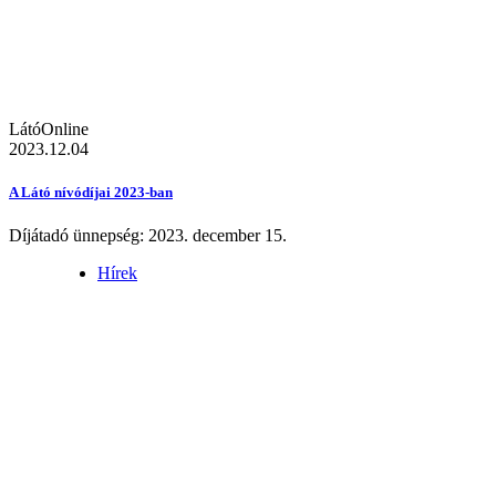
LátóOnline
2023.12.04
A Látó nívódíjai 2023-ban
Díjátadó ünnepség: 2023. december 15.
Hírek