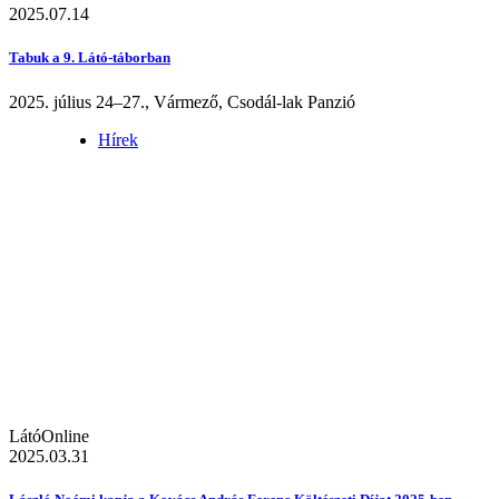
2025.07.14
Tabuk a 9. Látó-táborban
2025. július 24–27., Vármező, Csodál-lak Panzió
Hírek
LátóOnline
2025.03.31