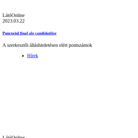
LátóOnline
2023.03.22
Punctajul final ale candidatilor
A szerkesztői álláshirdetésen elért pontszámok
Hírek
LátóOnline