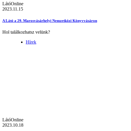
LátóOnline
2023.11.15
A Látó a 29. Marosvásárhelyi Nemzetközi Könyvvásáron
Hol találkozhatsz velünk?
Hírek
LátóOnline
2023.10.18