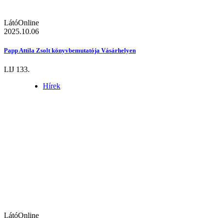
LátóOnline
2025.10.06
Papp Attila Zsolt könyvbemutatója Vásárhelyen
LIJ 133.
Hírek
LátóOnline