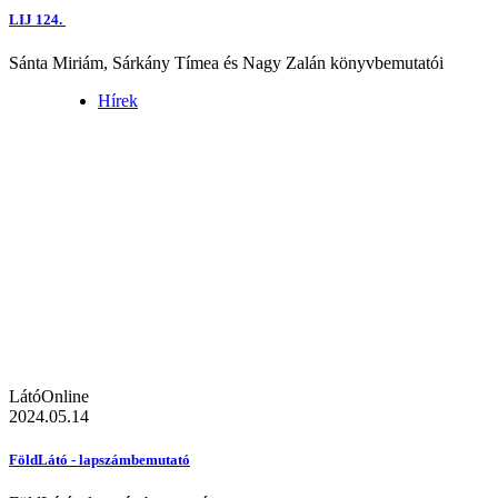
LIJ 124.
Sánta Miriám, Sárkány Tímea és Nagy Zalán könyvbemutatói
Hírek
LátóOnline
2024.05.14
FöldLátó - lapszámbemutató