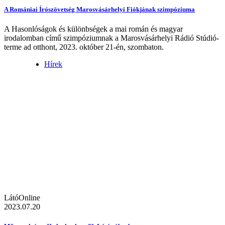
A Romániai Írószövetség Marosvásárhelyi Fiókjának szimpóziuma
A Hasonlóságok és különbségek a mai román és magyar
irodalomban című szimpóziumnak a Marosvásárhelyi Rádió Stúdió-
terme ad otthont, 2023. október 21-én, szombaton.
Hírek
LátóOnline
2023.07.20