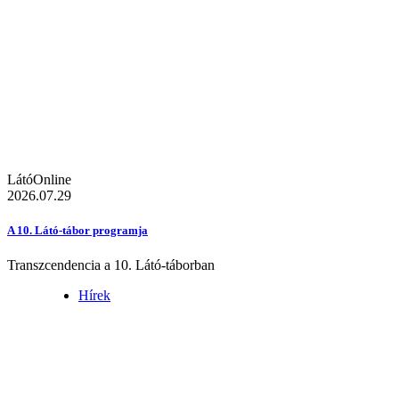
LátóOnline
2026.07.29
A 10. Látó-tábor programja
Transzcendencia a 10. Látó-táborban
Hírek