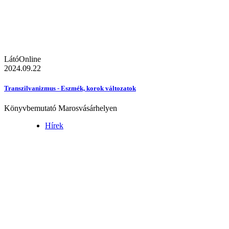
LátóOnline
2024.09.22
Transzilvanizmus - Eszmék, korok változatok
Könyvbemutató Marosvásárhelyen
Hírek