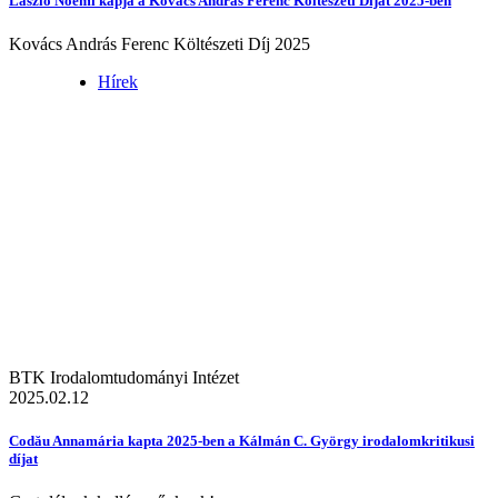
László Noémi kapja a Kovács András Ferenc Költészeti Díjat 2025-ben
Kovács András Ferenc Költészeti Díj 2025
Hírek
BTK Irodalomtudományi Intézet
2025.02.12
Codău Annamária kapta 2025-ben a Kálmán C. György irodalomkritikusi
díjat