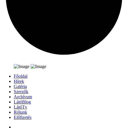
Főoldal
Hírek
Galéria
Szerzők
Archívum
LátóBlog
LátóTv
Rólunk
Előfizetés