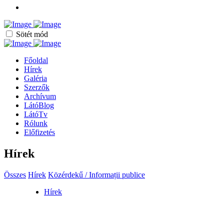
Sötét mód
Főoldal
Hírek
Galéria
Szerzők
Archívum
LátóBlog
LátóTv
Rólunk
Előfizetés
Hírek
Összes
Hírek
Közérdekű / Informații publice
Hírek