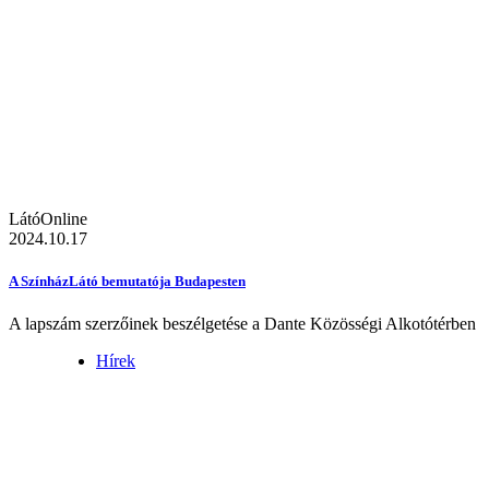
LátóOnline
2024.10.17
A SzínházLátó bemutatója Budapesten
A lapszám szerzőinek beszélgetése a Dante Közösségi Alkotótérben
Hírek