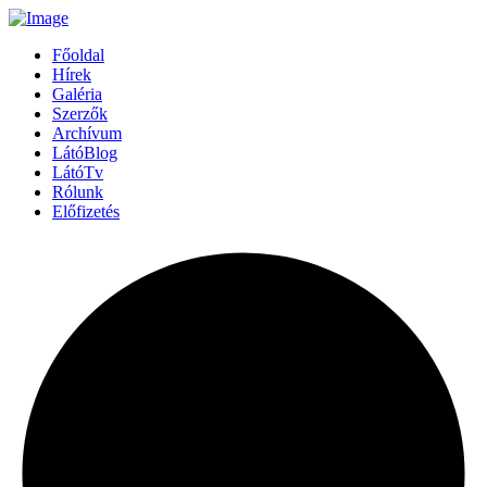
Főoldal
Hírek
Galéria
Szerzők
Archívum
LátóBlog
LátóTv
Rólunk
Előfizetés