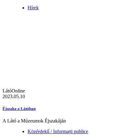
Hírek
LátóOnline
2023.05.10
Éjszaka a Látóban
A Látó a Múzeumok Éjszakáján
Közérdekű / Informații publice