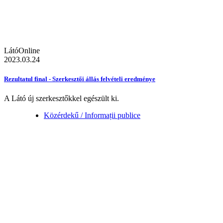
LátóOnline
2023.03.24
Rezultatul final - Szerkesztői állás felvételi eredménye
A Látó új szerkesztőkkel egészült ki.
Közérdekű / Informații publice