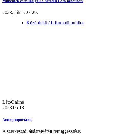
Műnemek és műhelyek a hetedik Látó-táborban
2023. július 27-29.
Közérdekű / Informații publice
LátóOnline
2023.05.18
Anunț important!
A szerkesztői állásfelvételi felfüggesztése.