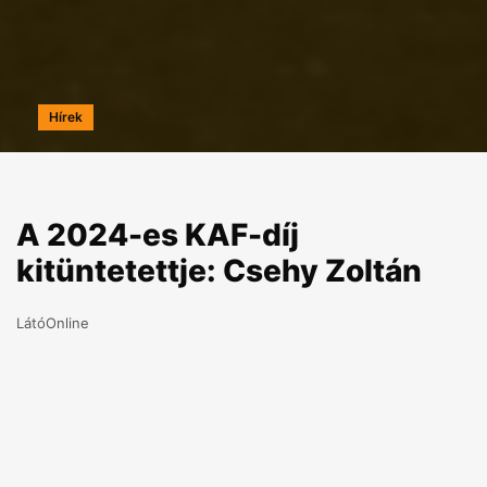
Hírek
A 2024-es KAF-díj
kitüntetettje: Csehy Zoltán
LátóOnline
2024.04.11
Örömmel tájékoztatunk mindenkit a magyar
költészet napja alkalmából, hogy 2024-ben a
Kovács András Ferenc Költészeti Díjat a szakmai