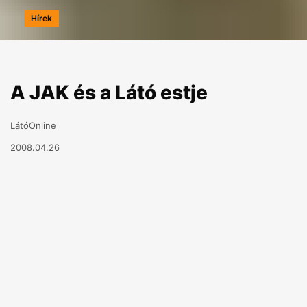
Hírek
A JAK és a Látó estje
LátóOnline
2008.04.26
A József Attila Kör és a Látó szeretettel vár
mindenkit Harcos Bálint, Krusovszky Dénes és
Mesterházi Mónika irodalmi estjére a G Pont
Caféban, 2008. május 9-én, pénteken, 19 órától.
Az est házigazdája: Szabó Róbert Csaba.