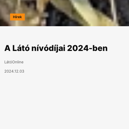
Hírek
A Látó nívódíjai 2024-ben
LátóOnline
2024.12.03
2024-ben harmincharmadik alkalommal osztja ki a
Látó szépirodalmi folyóirat szerkesztősége a
lapban publikált szerzők közül válogatva évzáró
nívódíjait. Harminckét év alatt közel 120 alkotó
vehette át vers, próza, esszé, kritika, dráma és
debüt kategóriában a pénzjutalommal járó