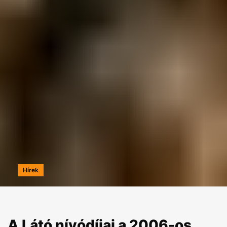
Hírek
A Látó nívódíjai a 2006-os