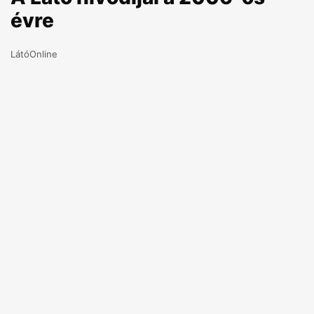
évre
LátóOnline
2007.01.10
Idén tizenhatodik alkalommal osztja ki a Látó
Irodalmi Színpad a folyóiratban publikált szerzők
közül válogatva nívódíjait. Tizenöt év alatt 42
tollforgató vehette át a vers, próza, esszé és debüt
kategóriában az elismerést, a 2006-os esztendőre
három vers- és egy debütdíjasa van a Látónak.
2007. január 20-án Marosvásárhelyen, a
Kultúrpalota Kistermében, délután 6 órakor
Burus