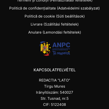
Termeni și condiții (Felhasználási feltételek)
Politică de confidențialitate (Adatvédelmi szabályzat)
Politică de cookie (Süti beállítások)
Livrare (Szállítási feltételek)
Anulare (Lemondási feltételek)
KAPCSOLATFELVÉTEL
REDACTIA "LATO"
Tirgu Mures
Irányítószám: 540027
Str. Tusnad, nr.5
CIF: 5122408