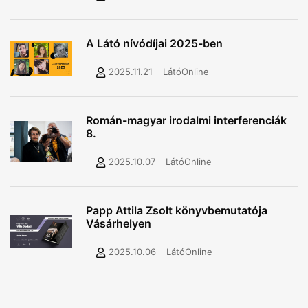
A Látó nívódíjai 2025-ben
2025.11.21
LátóOnline
Román-magyar irodalmi interferenciák
8.
2025.10.07
LátóOnline
Papp Attila Zsolt könyvbemutatója
Vásárhelyen
2025.10.06
LátóOnline