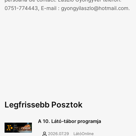
0751-774443, E-mail : gyongyilaszlo@hotmail.com.
Legfrissebb Posztok
A 10. Látó-tábor programja
2026.07.29
LátóOnline