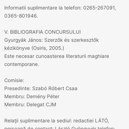
Informatii suplimentare la telefon: 0265-267091,
0365-801946.
V. BIBLIOGRAFIA CONCURSULUI
Gyurgyák János: Szerzők és szerkesztők
kézikönyve (Osiris, 2005.)
Este necesar cunoasterea literaturii maghiare
contemporane.
Comisie:
Presedinte: Szabó Róbert Csaa
Membru: Demény Péter
Membru: Delegat CJM
Relaţii suplimentare la sediul: redactiei LÁTÓ,
persoană de contact: László Gyöngyvér telefon: