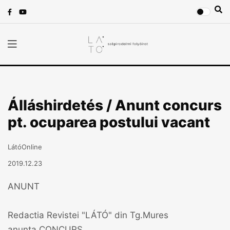
Álláshirdetés / Anunt concurs
pt. ocuparea postului vacant
LátóOnline
2019.12.23
ANUNT
Redactia Revistei "LÁTÓ" din Tg.Mures
anunta CONCURS