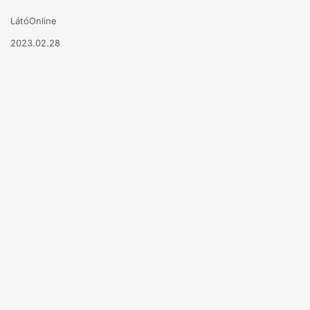
LátóOnline
2023.02.28
ANUNȚ
Redacția Revistei „LÁTÓ" din Tg.Mureș
anunță CONCURS
pentru ocuparea pe perioada nedeterminată
a
2
(două) posturi vacante de
REDACTOR
gradul II.
în data de:
21.03.2023
ora
10
.
I: CONDIȚII GENERALE DE PARTICIPARE LA
CONCURS: