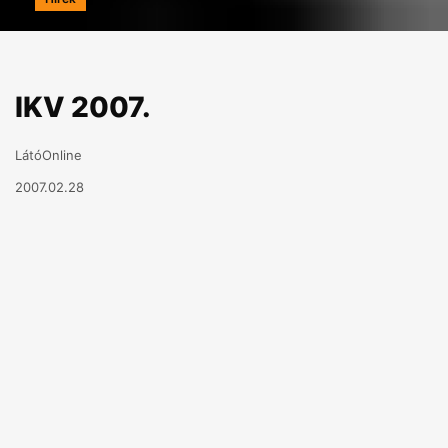
IKV 2007.
LátóOnline
2007.02.28
A múlt héttel kezdődően Vásárhelyen megint útjára
indult a középiskolásoknak kiírt Irodalmi Kreativitás
Verseny. Az idei megmérettetés megyei szakasza
szerdán a Bolyai Líceumban zajlott. Jövő héten a
díjkiosztással egybekötve bemutatjuk az IKV-
antológiát is.