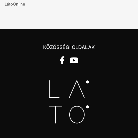
LátóOnline
KÖZÖSSÉGI OLDALAK