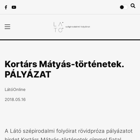
Kortárs Mátyás-történetek.
PÁLYÁZAT
LátóOnline
2018.05.16
A Látó szépirodalmi folyóirat rövidpróza pályázatot
hirdet Kortárs Mátyás-történetek címmel fiatal