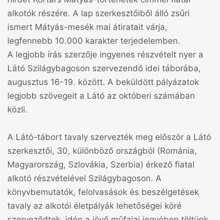
alkotók részére. A lap szerkesztőiből álló zsűri
ismert Mátyás-mesék mai átiratait várja,
legfennebb 10.000 karakter terjedelemben.
A legjobb írás szerzője ingyenes részvételt nyer a
Látó Szilágybagoson szervezendő idei táborába,
augusztus 16-19. között. A beküldött pályázatok
legjobb szövegeit a Látó az októberi számában
közli.
A Látó-tábort tavaly szervezték meg először a Látó
szerkesztői, 30, különböző országból (Románia,
Magyarország, Szlovákia, Szerbia) érkező fiatal
alkotó részvételével Szilágybagoson. A
könyvbemutatók, felolvasások és beszélgetések
tavaly az alkotói életpályák lehetőségei köré
szerveződtek, idén a jövő műfajai jegyében töltünk