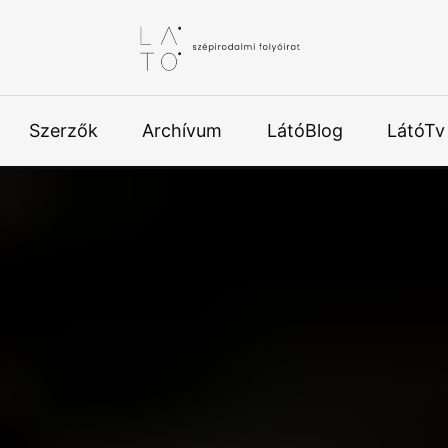
Szerzők
Archívum
LátóBlog
LátóTv