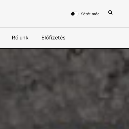
Sötét mód
Rólunk
Előfizetés