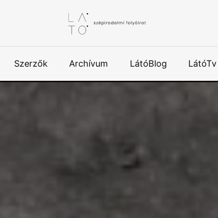
Szerzők
Archívum
LátóBlog
LátóTv