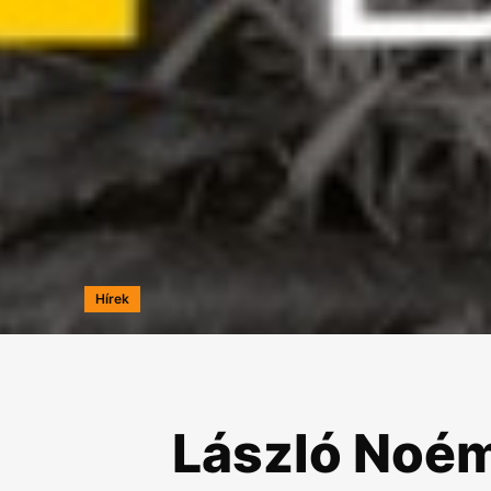
Hírek
László Noém