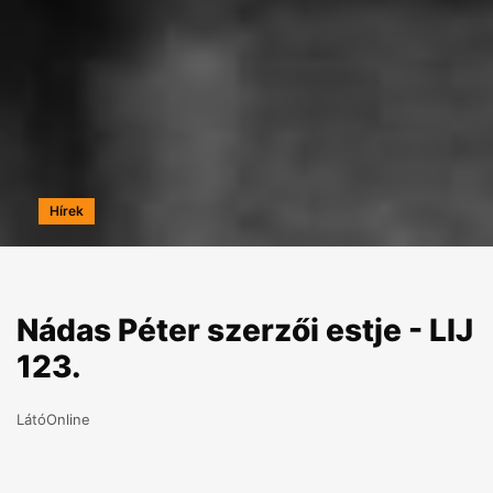
Hírek
Nádas Péter szerzői estje - LIJ
123.
LátóOnline
2024.05.08