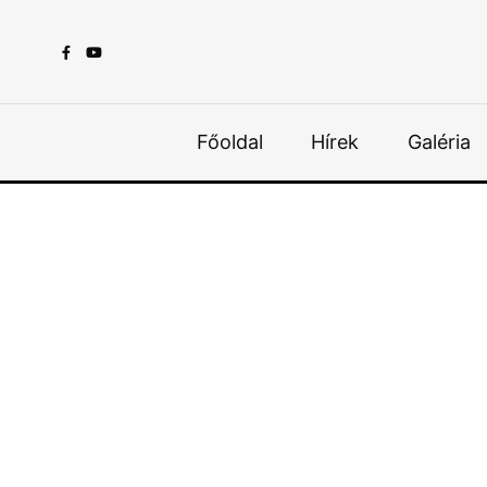
Főoldal
Hírek
Galéria