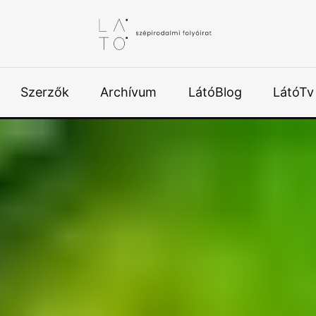
Szerzők
Archívum
LátóBlog
LátóTv