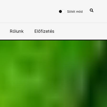
Sötét mód
Rólunk
Előfizetés