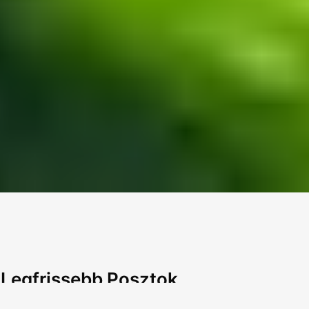
Legfrissebb Posztok