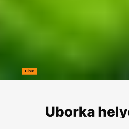
Hírek
Uborka helye
LátóOnline
2006.07.31