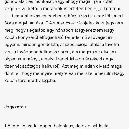
gondolatait és munkáját, vagy ahogy maga írja a kötet
végén – vélhetően metaforikus értelemben –, „e kötetem
[…] bemutatkozás és egyben elbúcsúzás is; / egy fölismert
Sors megvillantása…” Azt már csak zárójelek közt jegyzem
meg, hogy (legalább egy hónapon át igyekeztem Nagy
Zopán könyvéről elfogadható terjedelmű szöveget írni,
ugyanis minden gondolata, asszociációja, utalása távolra
visz a továbbgondolkodás során, ám magam se olvasok
olyan tanulmányt, amely tizenoldalakon értekezik egy
tizenhét szótagos haikuról). Azt meg minden olvasó maga
dönti el, hogy mennyire mélyre van mersze lemerülni Nagy
Zopán teremtett világába.
Jegyzetek
1 A létezés voltaképpen haldoklás, de ez a haldoklás