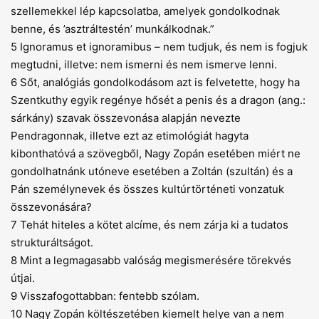
szellemekkel lép kapcsolatba, amelyek gondolkodnak
benne, és ’asztráltestén’ munkálkodnak.”
5 Ignoramus et ignoramibus – nem tudjuk, és nem is fogjuk
megtudni, illetve: nem ismerni és nem ismerve lenni.
6 Sőt, analógiás gondolkodásom azt is felvetette, hogy ha
Szentkuthy egyik regénye hősét a penis és a dragon (ang.:
sárkány) szavak összevonása alapján nevezte
Pendragonnak, illetve ezt az etimológiát hagyta
kibonthatóvá a szövegből, Nagy Zopán esetében miért ne
gondolhatnánk utóneve esetében a Zoltán (szultán) és a
Pán személynevek és összes kultúrtörténeti vonzatuk
összevonására?
7 Tehát hiteles a kötet alcíme, és nem zárja ki a tudatos
strukturáltságot.
8 Mint a legmagasabb valóság megismerésére törekvés
útjai.
9 Visszafogottabban: fentebb szólam.
10 Nagy Zopán költészetében kiemelt helye van a nem