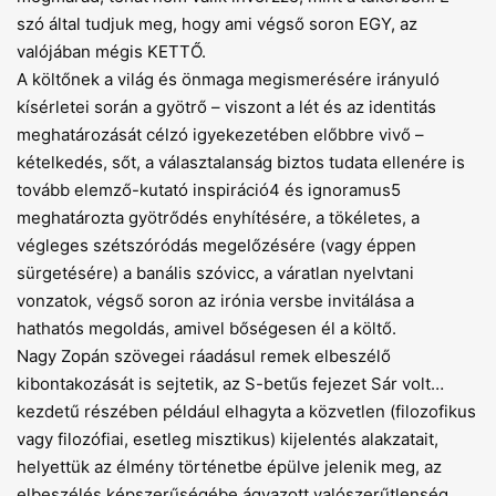
szó által tudjuk meg, hogy ami végső soron EGY, az
valójában mégis KETTŐ.
A költőnek a világ és önmaga megismerésére irányuló
kísérletei során a gyötrő – viszont a lét és az identitás
meghatározását célzó igyekezetében előbbre vivő –
kételkedés, sőt, a választalanság biztos tudata ellenére is
tovább elemző-kutató inspiráció4 és ignoramus5
meghatározta gyötrődés enyhítésére, a tökéletes, a
végleges szétszóródás megelőzésére (vagy éppen
sürgetésére) a banális szóvicc, a váratlan nyelvtani
vonzatok, végső soron az irónia versbe invitálása a
hathatós megoldás, amivel bőségesen él a költő.
Nagy Zopán szövegei ráadásul remek elbeszélő
kibontakozását is sejtetik, az S-betűs fejezet Sár volt…
kezdetű részében például elhagyta a közvetlen (filozofikus
vagy filozófiai, esetleg misztikus) kijelentés alakzatait,
helyettük az élmény történetbe épülve jelenik meg, az
elbeszélés képszerűségébe ágyazott valószerűtlenség