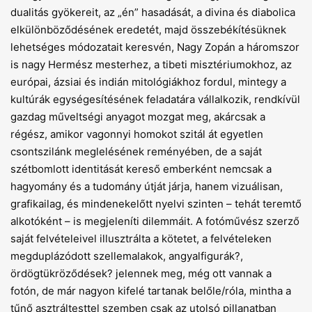
dualitás gyökereit, az „én” hasadását, a divina és diabolica
elkülönböződésének eredetét, majd összebékítésüknek
lehetséges módozatait keresvén, Nagy Zopán a háromszor
is nagy Hermész mesterhez, a tibeti misztériumokhoz, az
európai, ázsiai és indián mitológiákhoz fordul, mintegy a
kultúrák egységesítésének feladatára vállalkozik, rendkívül
gazdag műveltségi anyagot mozgat meg, akárcsak a
régész, amikor vagonnyi homokot szitál át egyetlen
csontszilánk meglelésének reményében, de a saját
szétbomlott identitását kereső emberként nemcsak a
hagyomány és a tudomány útját járja, hanem vizuálisan,
grafikailag, és mindenekelőtt nyelvi szinten – tehát teremtő
alkotóként – is megjeleníti dilemmáit. A fotóművész szerző
saját felvételeivel illusztrálta a kötetet, a felvételeken
megduplázódott szellemalakok, angyalfigurák?,
ördögtükröződések? jelennek meg, még ott vannak a
fotón, de már nagyon kifelé tartanak belőle/róla, mintha a
tűnő asztráltesttel szemben csak az utolsó pillanatban