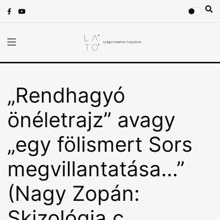
„Rendhagyó
önéletrajz” avagy
„egy fölismert Sors
megvillantatása…”
(Nagy Zopán:
Skizológia c.