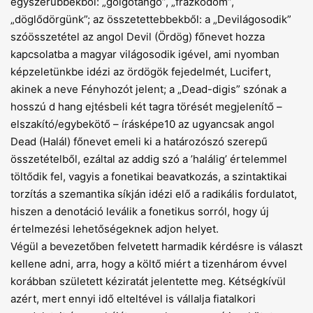
egyszerűbbekből: „golgotangó”, „frázkódom”,
„döglődörgünk”; az összetettebbekből: a „Devilágosodik”
szóösszetétel az angol Devil (Ördög) főnevet hozza
kapcsolatba a magyar világosodik igével, ami nyomban
képzeletünkbe idézi az ördögök fejedelmét, Lucifert,
akinek a neve Fényhozót jelent; a „Dead-digis” szónak a
hosszú d hang ejtésbeli két tagra törését megjelenítő –
elszakító/egybekötő – írásképe10 az ugyancsak angol
Dead (Halál) főnevet emeli ki a határozószó szerepű
összetételből, ezáltal az addig szó a ’halálig’ értelemmel
töltődik fel, vagyis a fonetikai beavatkozás, a szintaktikai
torzítás a szemantika síkján idézi elő a radikális fordulatot,
hiszen a denotáció leválik a fonetikus sorról, hogy új
értelmezési lehetőségeknek adjon helyet.
Végül a bevezetőben felvetett harmadik kérdésre is választ
kellene adni, arra, hogy a költő miért a tizenhárom évvel
korábban született kéziratát jelentette meg. Kétségkívül
azért, mert ennyi idő elteltével is vállalja fiatalkori