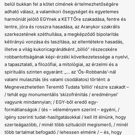
belül bukkan fel a kötet címének értelmezhetőségére
adható válasz, a valamikori ősegységet és egyetemes
harmóniát jelölő EGYnek a KETTŐre szakadása, fentre és
lentre, jóra és rosszra hasadása, az Aranykor szakrális
szerkezetének széthullása, a megképződő bipolaritás
kétirányú vonzása és taszítása, az ellentétekre hasadás,
illetve a világ kukoricagránátként „billió” részecskére
robbantottságának képi-érzéki következetessége a nyelvi,
a tapasztalati, a filozófiai, a mitológiai, az érzelmi és a
spirituális szinten egyaránt: „… az ’Ős-Robbanás’-nál
valami mulasztás (és valami csodálatos) történt: a
Megnevezhetetlen Teremtő Tudata ’billió’ részre szakadt –
/ tehát egy monumentális ’skizofrénitás / eredményei’
vagyunk mindannyian; / EGY-ből eredő egy-
formátlanságok / (és – véleményem szerint – egyéni, /
igény szerinti tudat-hasítgatásokkal / kell itt élnünk, hogy
szerteágazóbb, / minél több szituációt megismerő, / minél
több tartalmat befogadó / lehessen elménk / – és, hogy