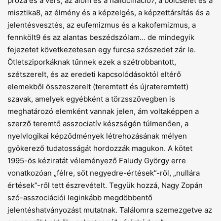
próza és a vers, az álom és a hallucináció7, a bölcselet és a
misztika8, az élmény és a képzelgés, a képzettársítás és a
jelentésvesztés, az eufemizmus és a kakofemizmus, a
fennkölt9 és az alantas beszédszólam… de mindegyik
fejezetet következetesen egy furcsa szószedet zár le.
Ötletsziporkáknak tűnnek ezek a szétrobbantott,
szétszerelt, és az eredeti kapcsolódásoktól eltérő
elemekből összeszerelt (teremtett és újrateremtett)
szavak, amelyek egyébként a törzsszövegben is
meghatározó elemként vannak jelen, ám voltaképpen a
szerző teremtő asszociatív készségén túlmenően, a
nyelvlogikai képződmények létrehozásának mélyen
gyökerező tudatosságát hordozzák magukon. A kötet
1995-ös kéziratát véleményező Faludy György erre
vonatkozóan „félre, sőt negyedre-értések”-ről, „nullára
értések”-ről tett észrevételt. Tegyük hozzá, Nagy Zopán
szó-asszociációi leginkább megdöbbentő
jelentéshatványozást mutatnak. Találomra szemezgetve az