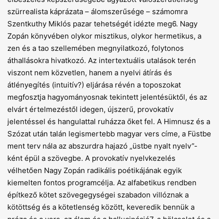
szürrealista káprázata – álomszerűsége – számomra
Szentkuthy Miklós pazar tehetségét idézte meg6. Nagy
Zopán könyvében olykor misztikus, olykor hermetikus, a
zen és a tao szellemében megnyilatkozó, folytonos
áthallásokra hivatkozó. Az intertextuális utalások terén
viszont nem közvetlen, hanem a nyelvi átírás és
átlényegítés (intuitív?) eljárása révén a toposzokat
megfosztja hagyományosnak tekintett jelentésüktől, és az
elvárt értelmezéstől idegen, újszerű, provokatív
jelentéssel és hangulattal ruházza őket fel. A Himnusz és a
Szózat után talán legismertebb magyar vers címe, a Füstbe
ment terv nála az abszurdra hajazó „üstbe nyalt nyelv”-
ként épül a szövegbe. A provokatív nyelvkezelés
vélhetően Nagy Zopán radikális poétikájának egyik
kiemelten fontos programcélja. Az alfabetikus rendben
építkező kötet szövegegységei szabadon villóznak a
kötöttség és a kötetlenség között, keveredik bennük a