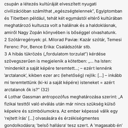
csupán a létezés kultúráját elveszített nyugati
civilizációban számíthat „egészségtelennek”, Egyiptomban
és Tibetben például, tehát két egymástól eltérő kultúrában
meghatározó kultusza volt a halálnak és a haldoklásnak,
amiről Nagy Zopán könyvében is bőséggel olvashatunk.
2 Szótárregények: pl. Milorad Paviæ: Kazár szótár, Temesi
Ferenc: Por, Bence Erika: Családszótár stb.
3 A hibás tükrözés („fordulatom torzulat”) kérdése
szövegszerűen is megjelenik a kötetben: „… ha Isten:
’mindenkit a saját képére teremtett...; – ezért lennénk
’arctalanok’, kikben ezer arc (lehetőség) rejlik: […] – inkább
mi teremtettünk (ki-ki a saját képére) isteneket = azért
arctalanok ők is?” (32)
4 Lothar Gassman antropozófus meghatározása szerint: „A
fizikai testtől való elválás után már nincs szükség külső
képekre és szimbólumokra. Az ember képessé válik egy
’rejtett írás’ […] olvasására és érzékiségmentes
gondolkodásra; ’belső hallásra’ tesz szert. A ’magasabb én’