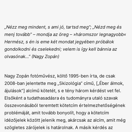
„Nézz meg mindent, s ami jó, tartsd meg”; „Nézd meg és
menj tovább” – mondja az öreg – »háromszor legnagyobb«
Hermész, s én is eme két mondat jegyében próbálok
gondolkodni és cselekedni; velem is így kell bánnia az
olvasónak…” (Nagy Zopán)
Nagy Zopán fotóművész, költő 1995-ben írta, de csak
2008-ban jelentette meg „Skizológia” című, [„Éber álmok,
ájulások”] alcímű kötetét, s e tény három kérdést vet fel.
Elsőként a tudathasadásra és tudományra utaló szavak
összevonásából teremtett kötetcím értelmezhetőségének
problémáját, amit tovább bonyolít, hogy a kötetcím
idézőjelek között jelenik meg, akárcsak az alcím, amit még
szögletes zárójelek is határolnak. A másik kérdés az