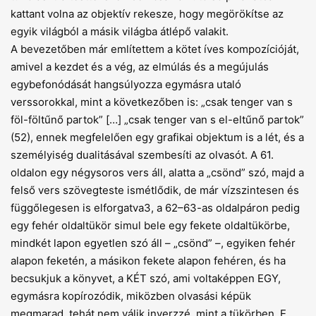
kattant volna az objektív rekesze, hogy megörökítse az
egyik világból a másik világba átlépő valakit.
A bevezetőben már említettem a kötet íves kompozícióját,
amivel a kezdet és a vég, az elmúlás és a megújulás
egybefonódását hangsúlyozza egymásra utaló
verssorokkal, mint a következőben is: „csak tenger van s
föl-föltűnő partok” […] „csak tenger van s el-eltűnő partok”
(52), ennek megfelelően egy grafikai objektum is a lét, és a
személyiség dualitásával szembesíti az olvasót. A 61.
oldalon egy négysoros vers áll, alatta a „csönd” szó, majd a
felső vers szövegteste ismétlődik, de már vízszintesen és
függőlegesen is elforgatva3, a 62–63-as oldalpáron pedig
egy fehér oldaltükör simul bele egy fekete oldaltükörbe,
mindkét lapon egyetlen szó áll – „csönd” –, egyiken fehér
alapon feketén, a másikon fekete alapon fehéren, és ha
becsukjuk a könyvet, a KÉT szó, ami voltaképpen EGY,
egymásra kopírozódik, miközben olvasási képük
megmarad, tehát nem válik inverzzé, mint a tükörben. E