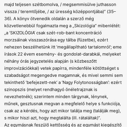
majd teljesen szétbomolva, / megsemmisülve juthasson
vissza / teremtőjébe, / az üresség középpontjába)” (35–
36). A könyv ötvenedik oldalán a szerző még
közvetlenebbül fogalmazta meg a „Skizológia” mibenlétét:
„a ’SKIZOLÓGIA’ csak szét-rob-bant koncentráció
morzsáinak visszaszórása egy tálba (füzetbe), ezért
nehezen beszélhetünk itt ’megállapítható tartalomról’; eme
írások 22 évem esemény- és gondolat-darabkái, melyeket
néhány órás jegyzetelés alapján (s közbeszőtt
improvizációkkal) vetek papírra, mindenféle kötöttséget s
szabadságot megengedve magamnak, és mivel semmi sem
tekinthető ’befejezett-nek’ a ’Nagy Folytonosságban’: ezért
szinopszis (melyet rendhagyó önéletrajznak is
nevezhetnék); szerintem minden tárgynak, lénynek,
műnek, gesztusnak megvan a megfelelő helye s funkciója,
csak az a kérdés, hogy azt mikor találja meg (találják meg),
s mikor hiszi azt, hogy megtalálta (ill. rátaláltak)”.
Az egymásnak feszülő kettősség és az egymást kiegészítő