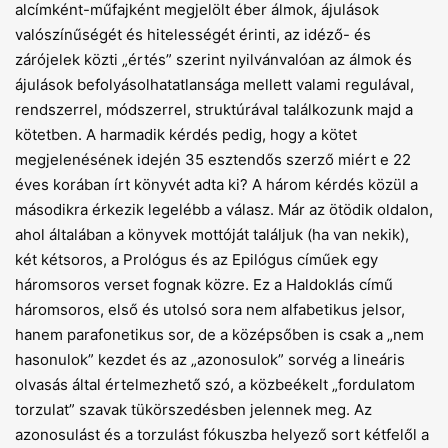
alcímként-műfajként megjelölt éber álmok, ájulások
valószínűségét és hitelességét érinti, az idéző- és
zárójelek közti „értés” szerint nyilvánvalóan az álmok és
ájulások befolyásolhatatlansága mellett valami regulával,
rendszerrel, módszerrel, struktúrával találkozunk majd a
kötetben. A harmadik kérdés pedig, hogy a kötet
megjelenésének idején 35 esztendős szerző miért e 22
éves korában írt könyvét adta ki? A három kérdés közül a
másodikra érkezik legelébb a válasz. Már az ötödik oldalon,
ahol általában a könyvek mottóját találjuk (ha van nekik),
két kétsoros, a Prológus és az Epilógus címűek egy
háromsoros verset fognak közre. Ez a Haldoklás című
háromsoros, első és utolsó sora nem alfabetikus jelsor,
hanem parafonetikus sor, de a középsőben is csak a „nem
hasonulok” kezdet és az „azonosulok” sorvég a lineáris
olvasás által értelmezhető szó, a közbeékelt „fordulatom
torzulat” szavak tükörszedésben jelennek meg. Az
azonosulást és a torzulást fókuszba helyező sort kétfelől a