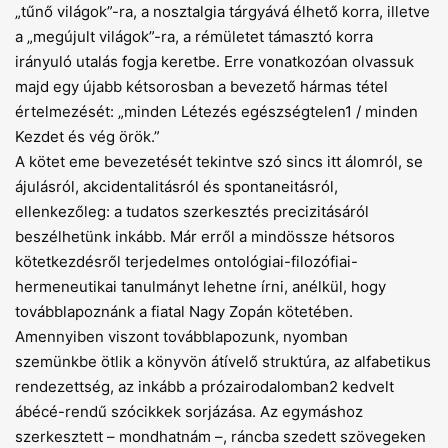
„tűnő világok”-ra, a nosztalgia tárgyává élhető korra, illetve
a „megújult világok”-ra, a rémületet támasztó korra
irányuló utalás fogja keretbe. Erre vonatkozóan olvassuk
majd egy újabb kétsorosban a bevezető hármas tétel
értelmezését: „minden Létezés egészségtelen1 / minden
Kezdet és vég örök.”
A kötet eme bevezetését tekintve szó sincs itt álomról, se
ájulásról, akcidentalitásról és spontaneitásról,
ellenkezőleg: a tudatos szerkesztés precizitásáról
beszélhetünk inkább. Már erről a mindössze hétsoros
kötetkezdésről terjedelmes ontológiai-filozófiai-
hermeneutikai tanulmányt lehetne írni, anélkül, hogy
továbblapoznánk a fiatal Nagy Zopán kötetében.
Amennyiben viszont továbblapozunk, nyomban
szemünkbe ötlik a könyvön átívelő struktúra, az alfabetikus
rendezettség, az inkább a prózairodalomban2 kedvelt
ábécé-rendű szócikkek sorjázása. Az egymáshoz
szerkesztett – mondhatnám –, ráncba szedett szövegeken