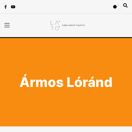
Ármos Lóránd