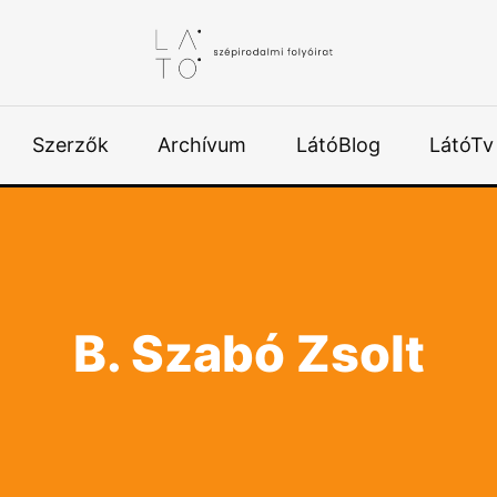
Szerzők
Archívum
LátóBlog
LátóTv
B. Szabó Zsolt