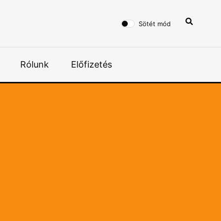
Sötét mód
Rólunk
Előfizetés