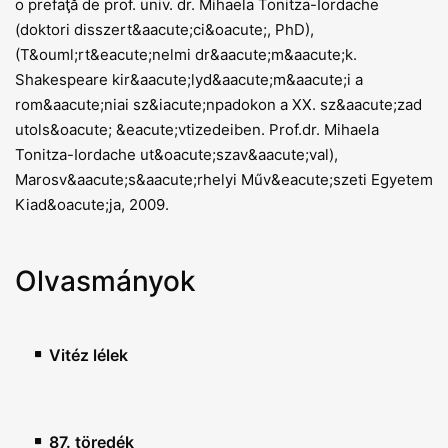
o prefaţă de prof. univ. dr. Mihaela Tonitza-Iordache
(doktori disszert&aacute;ci&oacute;, PhD),
(T&ouml;rt&eacute;nelmi dr&aacute;m&aacute;k.
Shakespeare kir&aacute;lyd&aacute;m&aacute;i a
rom&aacute;niai sz&iacute;npadokon a XX. sz&aacute;zad
utols&oacute; &eacute;vtizedeiben. Prof.dr. Mihaela
Tonitza-Iordache ut&oacute;szav&aacute;val),
Marosv&aacute;s&aacute;rhelyi Műv&eacute;szeti Egyetem
Kiad&oacute;ja, 2009.
Olvasmányok
Vitéz lélek
87. töredék