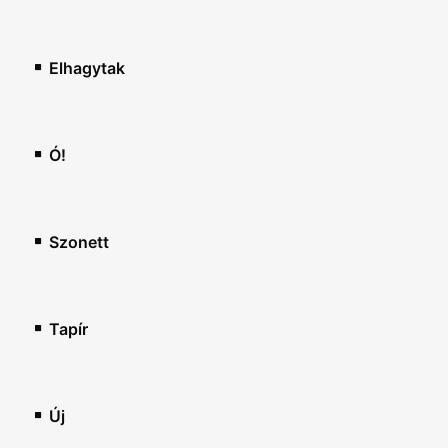
Elhagytak
Ó!
Szonett
Tapír
Új