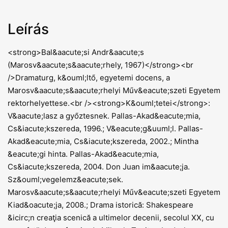
Leírás
<strong>Bal&aacute;si Andr&aacute;s
(Marosv&aacute;s&aacute;rhely, 1967)</strong><br
/>Dramaturg, k&ouml;ltő, egyetemi docens, a
Marosv&aacute;s&aacute;rhelyi Műv&eacute;szeti Egyetem
rektorhelyettese.<br /><strong>K&ouml;tetei</strong>:
V&aacute;lasz a győztesnek. Pallas-Akad&eacute;mia,
Cs&iacute;kszereda, 1996.; V&eacute;g&uuml;l. Pallas-
Akad&eacute;mia, Cs&iacute;kszereda, 2002.; Mintha
&eacute;gi hinta. Pallas-Akad&eacute;mia,
Cs&iacute;kszereda, 2004. Don Juan im&aacute;ja.
Sz&ouml;vegelemz&eacute;sek.
Marosv&aacute;s&aacute;rhelyi Műv&eacute;szeti Egyetem
Kiad&oacute;ja, 2008.; Drama istorică: Shakespeare
&icirc;n creaţia scenică a ultimelor decenii, secolul XX, cu