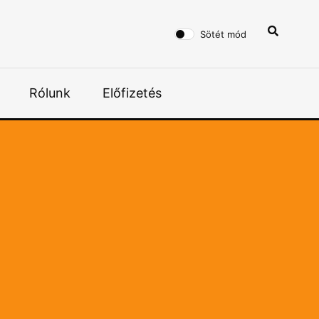
Sötét mód
Rólunk
Előfizetés