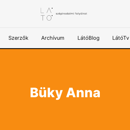
Szerzők
Archívum
LátóBlog
LátóTv
Büky Anna