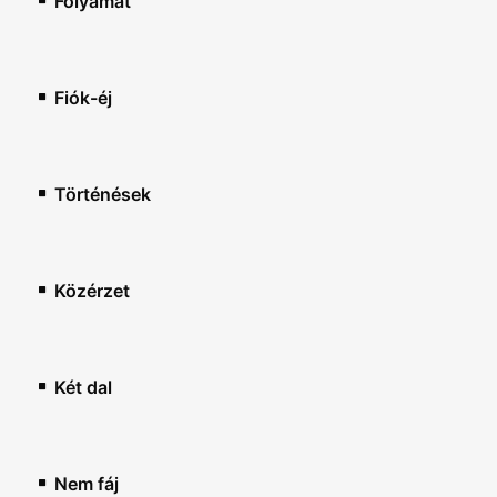
Folyamat
Fiók-éj
Történések
Közérzet
Két dal
Nem fáj