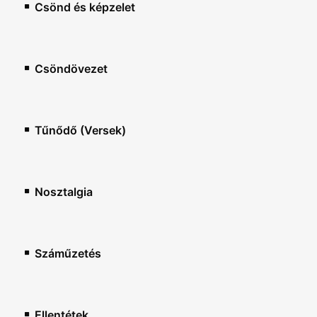
Csönd és képzelet
Csöndövezet
Tűnődő (Versek)
Nosztalgia
Száműzetés
Ellentétek