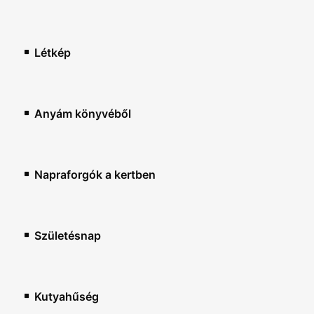
Létkép
Anyám könyvéből
Napraforgók a kertben
Születésnap
Kutyahűség