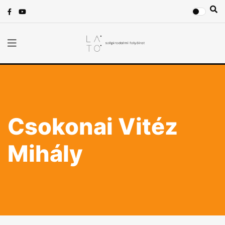
Csokonai Vitéz
Mihály