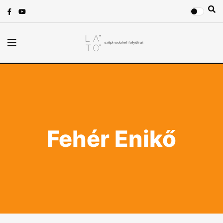
Fehér Enikő