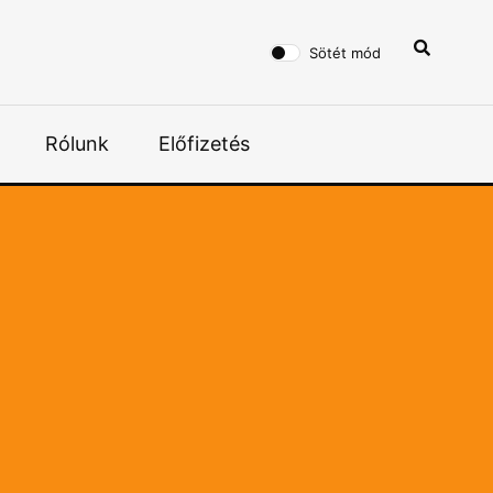
Sötét mód
Rólunk
Előfizetés