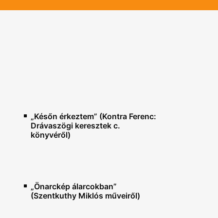
„Későn érkeztem” (Kontra Ferenc:
Drávaszögi keresztek c.
könyvéről)
„Önarckép álarcokban”
(Szentkuthy Miklós műveiről)