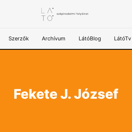
Szerzők
Archívum
LátóBlog
LátóTv
Fekete J. József