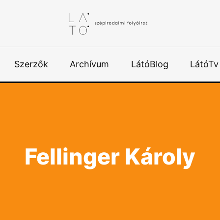
Szerzők
Archívum
LátóBlog
LátóTv
Fellinger Károly