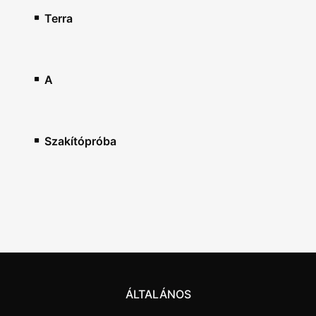
Terra
A
Szakítópróba
ÁLTALÁNOS