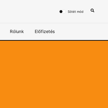
Sötét mód
Rólunk
Előfizetés