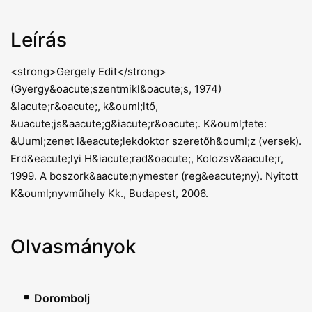
Leírás
<strong>Gergely Edit</strong>
(Gyergy&oacute;szentmikl&oacute;s, 1974)
&Iacute;r&oacute;, k&ouml;ltő,
&uacute;js&aacute;g&iacute;r&oacute;. K&ouml;tete:
&Uuml;zenet l&eacute;lekdoktor szeretőh&ouml;z (versek).
Erd&eacute;lyi H&iacute;rad&oacute;, Kolozsv&aacute;r,
1999. A boszork&aacute;nymester (reg&eacute;ny). Nyitott
K&ouml;nyvműhely Kk., Budapest, 2006.
Olvasmányok
Dorombolj