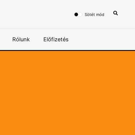
Sötét mód
Rólunk
Előfizetés