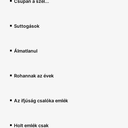
Csupán a szél...
Suttogások
Álmatlanul
Rohannak az évek
Az ifjúság csalóka emlék
Holt emlék csak