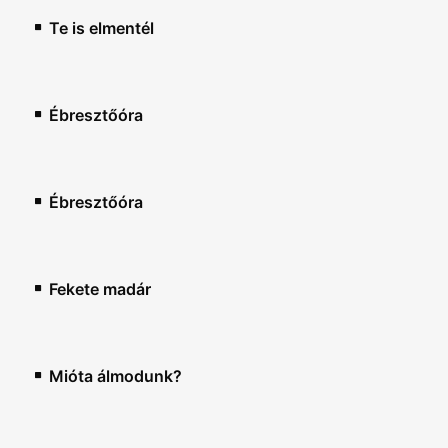
Te is elmentél
Ébresztőóra
Ébresztőóra
Fekete madár
Mióta álmodunk?