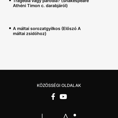
Tragédia vagy paródia? (Shakespeare
Athéni Timon c. darabjáról)
A máltai sorozatgyilkos (Előszó A
máltai zsidóhoz)
KÖZÖSSÉGI OLDALAK