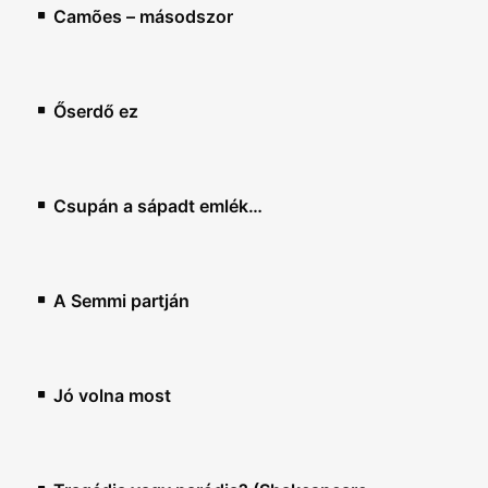
Camões – másodszor
Őserdő ez
Csupán a sápadt emlék…
A Semmi partján
Jó volna most