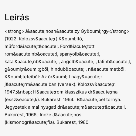
Leírás
<strong>J&aacute;nosh&aacute;zy Gy&ouml;rgy</strong>
(1922, Kolozsv&aacute;r) K&ouml;ltő,
műford&iacute;t&oacute;. Ford&iacute;tott
rom&aacute;nb&oacute;l, spanyolb&oacute;l,
katal&aacute;nb&oacute;l, angolb&oacute;l, latinb&oacute;l,
g&ouml;r&ouml;gből, hindub&oacute;l, n&eacute;metből.
K&ouml;teteiből: Az őr&uuml;lt nagy&uacute;r
j&aacute;rm&aacute;ban (versek). Kolozsv&aacute;r,
1947.;&nbsp; H&aacute;rom klasszikus dr&aacute;ma
(essz&eacute;k). Bukarest, 1964.; B&aacute;bel tornya.
Jegyzetek a mai nyugati dr&aacute;m&aacute;r&oacute;l.
Bukarest, 1966.; Incze J&aacute;nos
(kismonogr&aacute;fia). Bukarest, 1980.