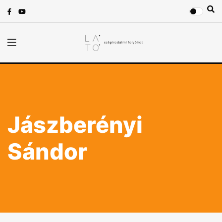
Jászberényi
Sándor