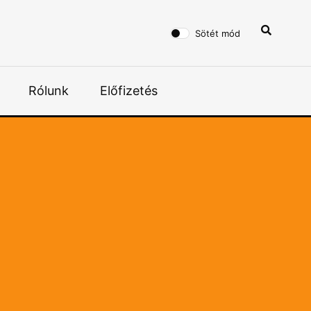
Sötét mód
Rólunk
Előfizetés