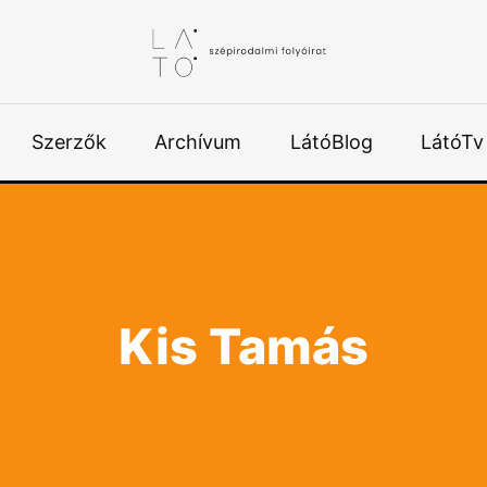
Szerzők
Archívum
LátóBlog
LátóTv
Kis Tamás