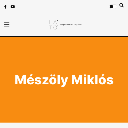
Mészöly Miklós