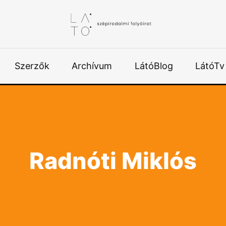
Szerzők
Archívum
LátóBlog
LátóTv
Radnóti Miklós