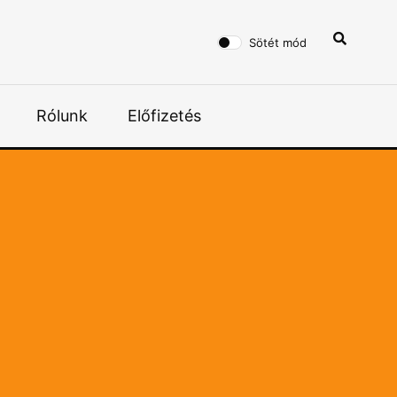
Sötét mód
Rólunk
Előfizetés