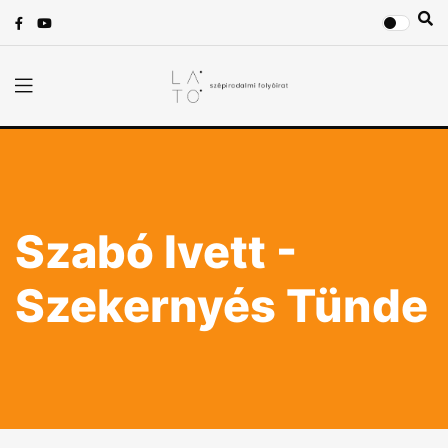
Szabó Ivett -
Szekernyés Tünde