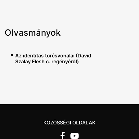
Olvasmányok
Az identitás törésvonalai (David
Szalay Flesh c. regényéről)
KÖZÖSSÉGI OLDALAK