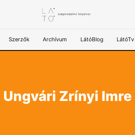
Szerzők
Archívum
LátóBlog
LátóTv
Ungvári Zrínyi Imre