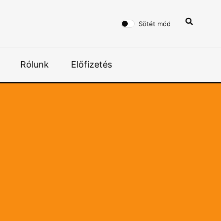
Sötét mód
Rólunk
Előfizetés