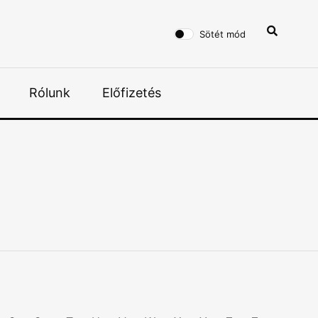
Sötét mód
Rólunk
Előfizetés