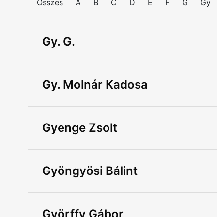
Összes
A
B
C
D
E
F
G
Gy
Gy. G.
Gy. Molnár Kadosa
Gyenge Zsolt
Gyöngyösi Bálint
Györffy Gábor