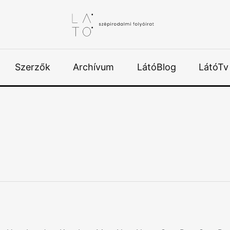
Szerzők
Archívum
LátóBlog
LátóTv