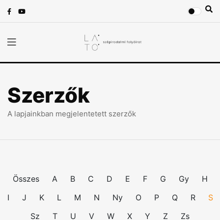
Szerzők
A lapjainkban megjelentetett szerzők
Összes
A
B
C
D
E
F
G
Gy
H
I
J
K
L
M
N
Ny
O
P
Q
R
S
Sz
T
U
V
W
X
Y
Z
Zs