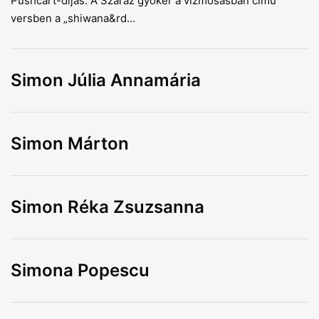
Pushcart-díjas. A Száraz gyökér a vízmosásban című
versben a „shiwana&rd...
Simon Júlia Annamária
Simon Márton
Simon Réka Zsuzsanna
Simona Popescu