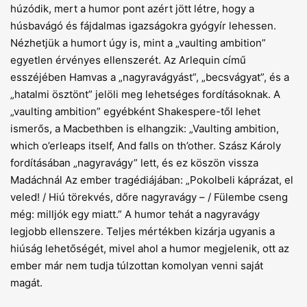
húzódik, mert a humor pont azért jött létre, hogy a
húsbavágó és fájdalmas igazságokra gyógyír lehessen.
Nézhetjük a humort úgy is, mint a „vaulting ambition”
egyetlen érvényes ellenszerét. Az Arlequin című
esszéjében Hamvas a „nagyravágyást”, „becsvágyat”, és a
„hatalmi ösztönt” jelöli meg lehetséges fordításoknak. A
„vaulting ambition” egyébként Shakespere-től lehet
ismerős, a Macbethben is elhangzik: „Vaulting ambition,
which o’erleaps itself, And falls on th’other. Szász Károly
fordításában „nagyravágy” lett, és ez köszön vissza
Madáchnál Az ember tragédiájában: „Pokolbeli káprázat, el
veled! / Hiú törekvés, dőre nagyravágy – / Fülembe cseng
még: milljók egy miatt.” A humor tehát a nagyravágy
legjobb ellenszere. Teljes mértékben kizárja ugyanis a
hiúság lehetőségét, mivel ahol a humor megjelenik, ott az
ember már nem tudja túlzottan komolyan venni saját
magát.