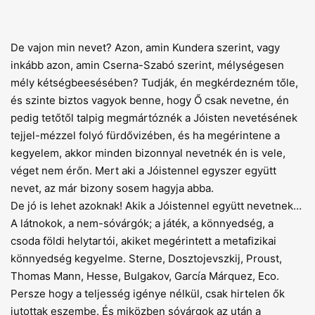
De vajon min nevet? Azon, amin Kundera szerint, vagy
inkább azon, amin Cserna-Szabó szerint, mélységesen
mély kétségbeesésében? Tudják, én megkérdezném tőle,
és szinte biztos vagyok benne, hogy Ő csak nevetne, én
pedig tetőtől talpig megmártóznék a Jóisten nevetésének
tejjel-mézzel folyó fürdővizében, és ha megérintene a
kegyelem, akkor minden bizonnyal nevetnék én is vele,
véget nem érőn. Mert aki a Jóistennel egyszer együtt
nevet, az már bizony sosem hagyja abba.
De jó is lehet azoknak! Akik a Jóistennel együtt nevetnek…
A látnokok, a nem-sóvárgók; a játék, a könnyedség, a
csoda földi helytartói, akiket megérintett a metafizikai
könnyedség kegyelme. Sterne, Dosztojevszkij, Proust,
Thomas Mann, Hesse, Bulgakov, García Márquez, Eco.
Persze hogy a teljesség igénye nélkül, csak hirtelen ők
jutottak eszembe. És miközben sóvárgok az után a