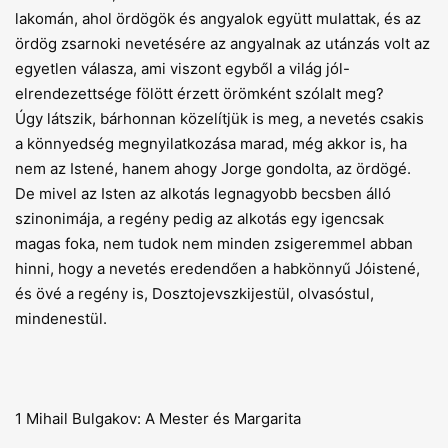
lakomán, ahol ördögök és angyalok együtt mulattak, és az
ördög zsarnoki nevetésére az angyalnak az utánzás volt az
egyetlen válasza, ami viszont egyből a világ jól-
elrendezettsége fölött érzett örömként szólalt meg?
Úgy látszik, bárhonnan közelítjük is meg, a nevetés csakis
a könnyedség megnyilatkozása marad, még akkor is, ha
nem az Istené, hanem ahogy Jorge gondolta, az ördögé.
De mivel az Isten az alkotás legnagyobb becsben álló
szinonimája, a regény pedig az alkotás egy igencsak
magas foka, nem tudok nem minden zsigeremmel abban
hinni, hogy a nevetés ereden­dően a habkönnyű Jóistené,
és övé a regény is, Dosztojevszkijestül, olvasóstul,
mindenestül.
1 Mihail Bulgakov: A Mester és Margarita