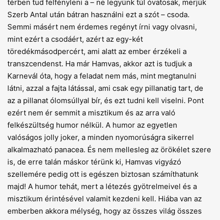
térben tud felfényleni a – ne legyünk túl óvatosak, merjük
Szerb Antal után bátran használni ezt a szót – csoda.
Semmi másért nem érdemes regényt írni vagy olvasni,
mint ezért a csodáért, azért az egy-két
töredékmásodpercért, ami alatt az ember érzékeli a
transzcendenst. Ha már Hamvas, akkor azt is tudjuk a
Karnevál óta, hogy a feladat nem más, mint megtanulni
látni, azzal a fajta látással, ami csak egy pillanatig tart, de
az a pillanat ólomsúllyal bír, és ezt tudni kell viselni. Pont
ezért nem ér semmit a misztikum és az arra való
felkészültség humor nélkül. A humor az egyetlen
valóságos jolly joker, a minden nyomorúságra sikerrel
alkalmazható panacea. És nem mellesleg az örökélet szere
is, de erre talán máskor térünk ki, Hamvas vigyázó
szellemére pedig ott is egészen biztosan számíthatunk
majd! A humor tehát, mert a létezés gyötrelmeivel és a
misztikum érintésével valamit kezdeni kell. Hiába van az
emberben akkora mélység, hogy az összes világ összes