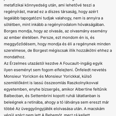
metafizikai könnyedség után, ami lehetővé teszi a
regényírást, marad ez a díszes társaság, hogy azért
legalább tapogatózni tudjak valahogy, nem is annyira a
sötétben, mint inkább a regényirodalom hóvakságában.
Borges mondja, hogy az olvasás, az olvasmány esemény
az ember életében. Persze, ezt mondom én is, és
meggyőződésem, hogy mondja és éli a regénynek minden
szerelmese, de Borgest mégiscsak illik hozzákötni ehhez a
mondathoz.
Az Érzelmes utazástól kezdve A Foucault-ingáig egyik
ilyen eseményt sem fogom elfelejteni. Önfeledt nevetés
Monsieur Yorickon és Monsieur Yorickkal, külső
szemlélőként is lassú összeomlás Raszkolnyikovval
egyetemben, enyhe bizsergés, amikor Albertine feltűnik
Balbecban, és Settemb­rini kopott ruhái látatlanban is
beleégnek a retinába, ahogy a tó látványa sem ereszt már
többé Az üveggyöngyjáték elolvasása után. A macskám
végül azért nem lett A Behemót, mert rá kellett