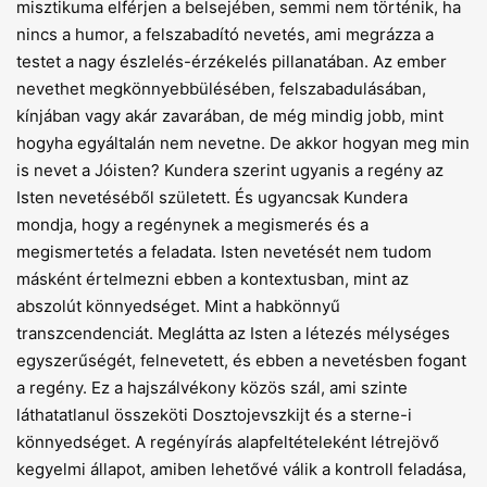
misztikuma elférjen a belsejében, semmi nem történik, ha
nincs a humor, a felszabadító nevetés, ami megrázza a
testet a nagy észlelés-érzékelés pillanatában. Az ember
nevethet megkönnyebbülésében, felszabadulásában,
kínjában vagy akár zavarában, de még mindig jobb, mint
hogyha egyáltalán nem nevetne. De akkor hogyan meg min
is nevet a Jóisten? Kundera szerint ugyanis a regény az
Isten nevetéséből született. És ugyancsak Kundera
mondja, hogy a regénynek a megismerés és a
megismertetés a feladata. Isten nevetését nem tudom
másként értelmezni ebben a kontextusban, mint az
abszolút könnyedséget. Mint a habkönnyű
transzcendenciát. Meglátta az Isten a létezés mélységes
egyszerűségét, felnevetett, és ebben a nevetésben fogant
a regény. Ez a hajszálvékony közös szál, ami szinte
láthatatlanul összeköti Dosztojevszkijt és a sterne-i
könnyedséget. A regényírás alapfeltételeként létrejövő
kegyelmi állapot, amiben lehetővé válik a kontroll feladása,