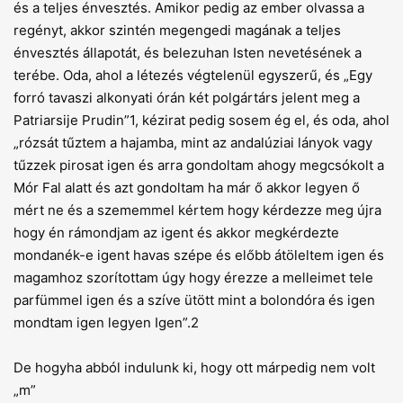
és a teljes énvesztés. Amikor pedig az ember olvassa a
regényt, akkor szintén megengedi magának a teljes
énvesztés állapotát, és belezuhan Isten nevetésének a
terébe. Oda, ahol a létezés végtelenül egyszerű, és „Egy
forró tavaszi alkonyati órán két polgártárs jelent meg a
Patriarsije Prudin”1, kézirat pedig sosem ég el, és oda, ahol
„rózsát tűz­tem a hajamba, mint az andalúziai lányok vagy
tűzzek pirosat igen és arra gondoltam ahogy megcsókolt a
Mór Fal alatt és azt gondoltam ha már ő akkor legyen ő
mért ne és a szememmel kértem hogy kérdezze meg újra
hogy én rámondjam az igent és akkor megkérdezte
mondanék-e igent havas szépe és előbb átöleltem igen és
magamhoz szorítottam úgy hogy érezze a melleimet tele
parfümmel igen és a szíve ütött mint a bolondóra és igen
mondtam igen legyen Igen”.2
De hogyha abból indulunk ki, hogy ott márpedig nem volt
„m”