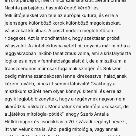
er­ről a párbajról, mert nincs számára kiút. Settembrini és
Naphta párbajához hasonló égető kérdő- és
felkiáltójelekkel van tele az európai kultúra, és erre a
jelenségre különböző korok különböző megoldásokat,
válaszokat kínálnak. A posztmodern meglehetősen
ridegeket. Azt is mondhatnánk, hogy szektásan próbál
válaszolni. Az intellektusba vetett hit ugyanis már mintha a
leggyakrabban inkább fanatizmus volna, ami a kristálytiszta
logika és a nyelv fennhatósága alatt áll, de a misztikum, a
transzcendens már csak fogalmak szintjén él. Sokszor
pedig mintha szándékosan lenne kirekesztve, haladjanak
kérem tovább, nincs itt semmi látnivaló! Csakhogy a
misztikum szűrét nem olyan könnyű kitenni, és erre az
egyik legjobb bizonyíték, hogy a regénynek nagyon nem
akaródzik leáldozni. Mondhatunk mindenféle okosakat, de
a „játékos mitológia-pótlék”, ahogy Szerb Antal a
Hétköznapok és csodákban a 20. századi regényt nevezi,
itt van velünk ma is. Ahol pedig mitológia, vagy annak