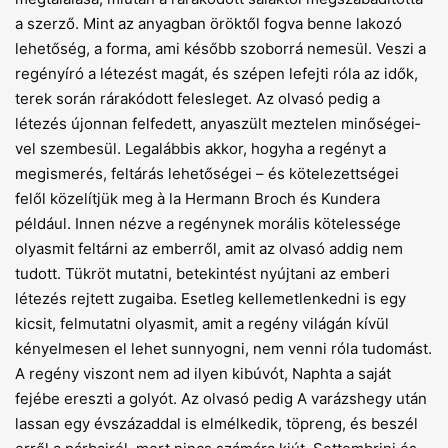
a szerző. Mint az anyagban öröktől fogva benne lakozó
lehetőség, a forma, ami később szoborrá nemesül. Veszi a
regényíró a létezést magát, és szépen lefejti róla az idők,
terek során rárakódott felesleget. Az olvasó pedig a
létezés újonnan felfedett, anyaszült meztelen minőségei­
vel szembesül. Legalábbis akkor, hogyha a regényt a
megismerés, feltárás lehetőségei – és kötelezettségei
felől közelítjük meg à la Hermann Broch és Kundera
például. Innen nézve a regénynek morális kötelessége
olyasmit feltárni az emberről, amit az olvasó addig nem
tudott. Tükröt mutatni, betekintést nyújtani az emberi
létezés rejtett zugaiba. Esetleg kellemetlenkedni is egy
kicsit, felmutatni olyasmit, amit a regény világán kívül
kényelmesen el lehet sunnyogni, nem venni róla tudomást.
A regény viszont nem ad ilyen kibúvót, Naphta a saját
fejébe ereszti a golyót. Az olvasó pedig A varázshegy után
lassan egy évszázaddal is elmélkedik, töpreng, és beszél