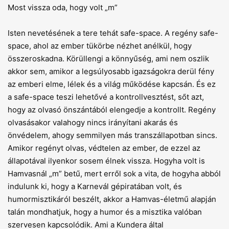
Most vissza oda, hogy volt „m”
Isten nevetésének a tere tehát safe-space. A regény safe-
space, ahol az ember tükörbe nézhet anélkül, hogy
összeroskadna. Körüllengi a könnyű­ség, ami nem oszlik
akkor sem, amikor a legsúlyosabb igazságokra derül fény
az emberi elme, lélek és a világ működése kapcsán. És ez
a safe-space teszi lehetővé a kontrollvesztést, sőt azt,
hogy az olvasó önszántából elengedje a kontrollt. Regény
olvasásakor valahogy nincs irányítani akarás és
önvédelem, ahogy semmilyen más transzállapotban sincs.
Amikor regényt olvas, védtelen az ember, de ezzel az
állapotával ilyenkor sosem élnek vissza. Hogyha volt is
Hamvasnál „m” betű, mert erről sok a vita, de hogyha abból
indulunk ki, hogy a Karnevál gépiratában volt, és
humormisztikáról beszélt, akkor a Hamvas-életmű alapján
talán mondhatjuk, hogy a humor és a misztika valóban
szervesen kapcsolódik. Ami a Kundera által