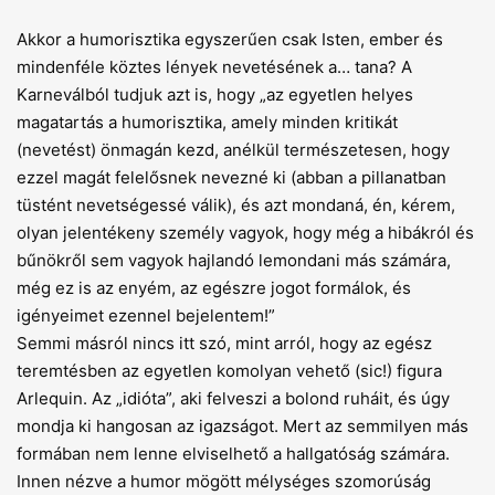
Akkor a humorisztika egyszerűen csak Isten, ember és
mindenféle köztes lények nevetésének a… tana? A
Karneválból tudjuk azt is, hogy „az egyetlen helyes
magatartás a humorisztika, amely minden kritikát
(nevetést) önmagán kezd, anélkül természetesen, hogy
ezzel magát felelősnek nevezné ki (abban a pillanatban
tüstént nevetségessé válik), és azt mondaná, én, kérem,
olyan jelentékeny személy vagyok, hogy még a hibákról és
bű­nökről sem vagyok hajlandó lemondani más számára,
még ez is az enyém, az egészre jogot formálok, és
igényeimet ezennel bejelentem!”
Semmi másról nincs itt szó, mint arról, hogy az egész
teremtésben az egyetlen komolyan vehető (sic!) figura
Arlequin. Az „idióta”, aki felveszi a bolond ruháit, és úgy
mondja ki hangosan az igazságot. Mert az semmilyen más
formában nem lenne elviselhető a hallgatóság számára.
Innen nézve a humor mögött mélységes szomorúság