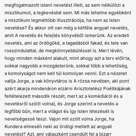
megfogalmazott isteni nevetést illeti, az sem nélkülözi a
misztikumot, a legkevésbé sem. Mi más lehetne egyébként
a misztikum legméltóbb illusztrációja, ha nem az Isten
nevetése? És akkor ott van még a kétféle angyali nevetés,
amit A nevetés és felejtés könyvéből ismerünk. Az eredeti
nevetés, ami az ördögöké, a tagadásból fakad, és tele van
rosszindulattal, de megkönnyebbüléssel is. Mert lévén,
hogy minden másként alakult, mint ahogy azt a terv előírta,
sokkal nagyobb a mozgásterünk, sokkal több a lehetőség,
a komolyságot nem kell túl komolyan venni. Ezt a nézetet
vallja Jorge, a vak könyvtáros is A rózsa nevében, aki pont
azért akarja mindenáron elzárni Arisztotelész Poétikájának
feltételezett második részét, mert az a komédiáról és a
neve­tésről szól(t volna), és Jorge szerint a nevetés a
legfőbb bűn, mert a világot és így Isten létezését is
nevetségessé teszi. Vajon mit szólt volna Jorge, ha
Kundera elmeséli neki az ördögi mellett az angyali
nevetést? Azt, ami válaszként csendült fel a bizarr