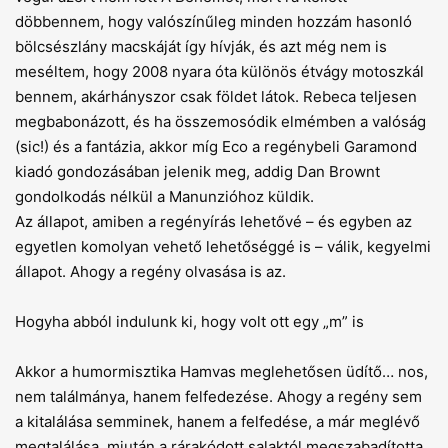
döbbennem, hogy valószínű­leg minden hozzám hasonló
bölcsészlány macskáját így hívják, és azt még nem is
meséltem, hogy 2008 nyara óta különös étvágy motoszkál
bennem, akárhányszor csak földet látok. Rebeca teljesen
megbabonázott, és ha összemosódik elmémben a valóság
(sic!) és a fantázia, akkor míg Eco a regénybeli Garamond
kiadó gondozásában jelenik meg, addig Dan Brownt
gondolkodás nélkül a Manunzióhoz küldik.
Az állapot, amiben a regényírás lehetővé – és egyben az
egyetlen komolyan vehető lehetőséggé is – válik, kegyelmi
állapot. Ahogy a regény olvasása is az.
Hogyha abból indulunk ki, hogy volt ott egy „m” is
Akkor a humormisztika Hamvas meglehetősen üdítő… nos,
nem találmánya, hanem felfedezése. Ahogy a regény sem
a kitalálása semminek, hanem a felfedése, a már meglévő
megtalálása, miután a rárakódott salaktól megszabadította