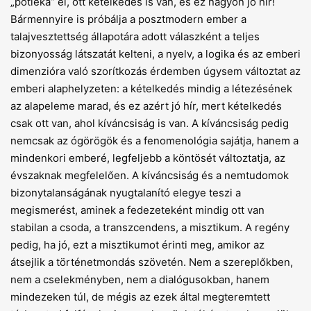
„pótléka” él, ott kételkedés is van, és ez nagyon jó hír!
Bármennyire is próbálja a posztmodern ember a
talajvesztettség állapotára adott válaszként a teljes
bizonyosság látszatát kelteni, a nyelv, a logika és az emberi
dimenzióra való szorítkozás érdemben úgysem változtat az
emberi alaphelyzeten: a kételkedés mindig a létezésének
az alapeleme marad, és ez azért jó hír, mert kételkedés
csak ott van, ahol kíváncsiság is van. A kíváncsiság pedig
nemcsak az ógörögök és a fenomenológia sajátja, hanem a
mindenkori emberé, legfeljebb a köntösét változtatja, az
évszaknak megfelelően. A kíváncsiság és a nemtudomok
bizonytalanságának nyugtalanító elegye teszi a
megismerést, aminek a fedezeteként mindig ott van
stabilan a csoda, a transzcendens, a misztikum. A regény
pedig, ha jó, ezt a misztikumot érinti meg, amikor az
átsejlik a történetmondás szövetén. Nem a szereplőkben,
nem a cselekményben, nem a dialógusokban, hanem
mindezeken túl, de mégis az ezek által megteremtett