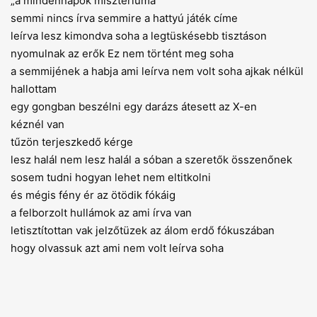
„a mindennapok misztériuma”
semmi nincs írva semmire a hattyú játék címe
leírva lesz kimondva soha a legtüskésebb tisztáson
nyomulnak az erők Ez nem történt meg soha
a semmijének a habja ami leírva nem volt soha ajkak nélkül
hallottam
egy gongban beszélni egy darázs átesett az X-en
kéznél van
tűzön terjeszkedő kérge
lesz halál nem lesz halál a sóban a szeretők összenőnek
sosem tudni hogyan lehet nem eltitkolni
és mégis fény ér az ötödik fókáig
a felborzolt hullámok az ami írva van
letisztítottan vak jelzőtüzek az álom erdő fókuszában
hogy olvassuk azt ami nem volt leírva soha