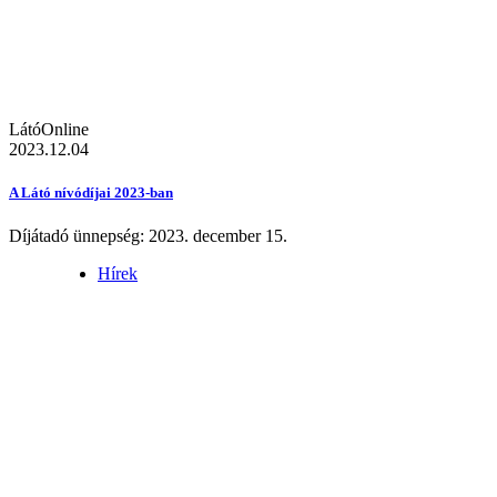
LátóOnline
2023.12.04
A Látó nívódíjai 2023-ban
Díjátadó ünnepség: 2023. december 15.
Hírek