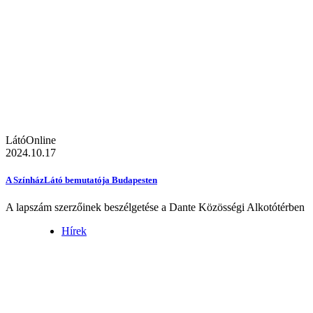
LátóOnline
2024.10.17
A SzínházLátó bemutatója Budapesten
A lapszám szerzőinek beszélgetése a Dante Közösségi Alkotótérben
Hírek