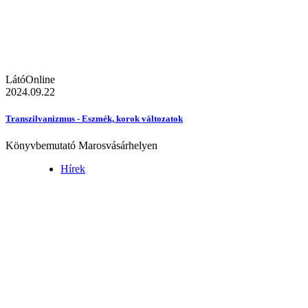
LátóOnline
2024.09.22
Transzilvanizmus - Eszmék, korok változatok
Könyvbemutató Marosvásárhelyen
Hírek