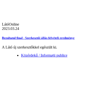
LátóOnline
2023.03.24
Rezultatul final - Szerkesztői állás felvételi eredménye
A Látó új szerkesztőkkel egészült ki.
Közérdekű / Informații publice