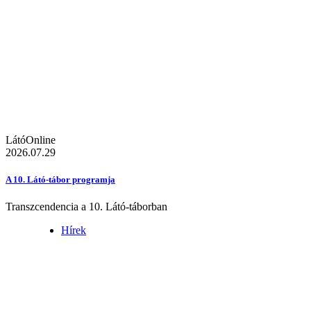
LátóOnline
2026.07.29
A 10. Látó-tábor programja
Transzcendencia a 10. Látó-táborban
Hírek