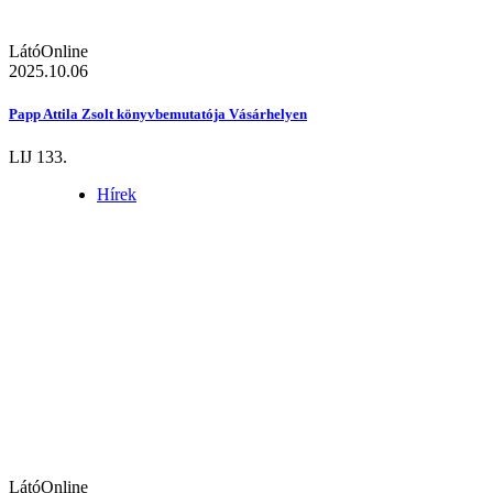
LátóOnline
2025.10.06
Papp Attila Zsolt könyvbemutatója Vásárhelyen
LIJ 133.
Hírek
LátóOnline