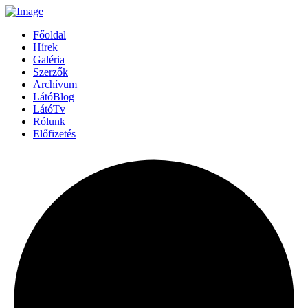
Főoldal
Hírek
Galéria
Szerzők
Archívum
LátóBlog
LátóTv
Rólunk
Előfizetés