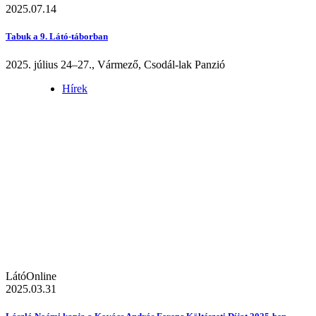
2025.07.14
Tabuk a 9. Látó-táborban
2025. július 24–27., Vármező, Csodál-lak Panzió
Hírek
LátóOnline
2025.03.31