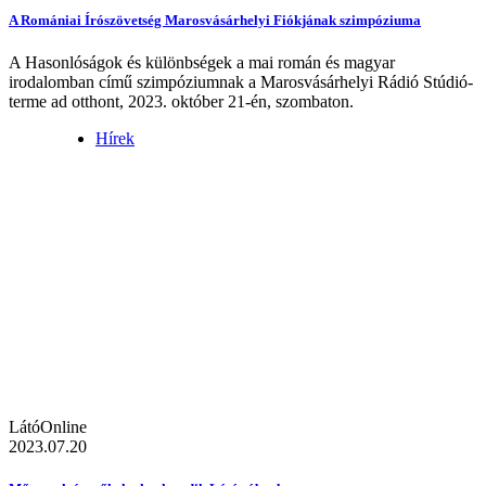
A Romániai Írószövetség Marosvásárhelyi Fiókjának szimpóziuma
A Hasonlóságok és különbségek a mai román és magyar
irodalomban című szimpóziumnak a Marosvásárhelyi Rádió Stúdió-
terme ad otthont, 2023. október 21-én, szombaton.
Hírek
LátóOnline
2023.07.20