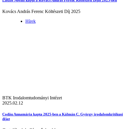
László Noémi kapja a Kovács András Ferenc Költészeti Díjat 2025-ben
Kovács András Ferenc Költészeti Díj 2025
Hírek
BTK Irodalomtudományi Intézet
2025.02.12
Codău Annamária kapta 2025-ben a Kálmán C. György irodalomkritikusi
díjat