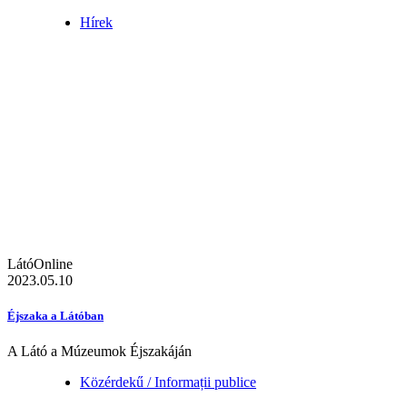
Hírek
LátóOnline
2023.05.10
Éjszaka a Látóban
A Látó a Múzeumok Éjszakáján
Közérdekű / Informații publice