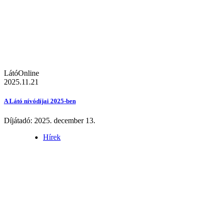
LátóOnline
2025.11.21
A Látó nívódíjai 2025-ben
Díjátadó: 2025. december 13.
Hírek