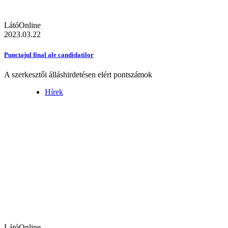
LátóOnline
2023.03.22
Punctajul final ale candidatilor
A szerkesztői álláshirdetésen elért pontszámok
Hírek
LátóOnline