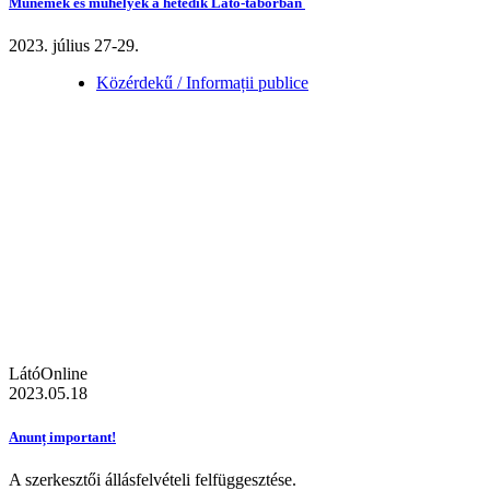
Műnemek és műhelyek a hetedik Látó-táborban
2023. július 27-29.
Közérdekű / Informații publice
LátóOnline
2023.05.18
Anunț important!
A szerkesztői állásfelvételi felfüggesztése.