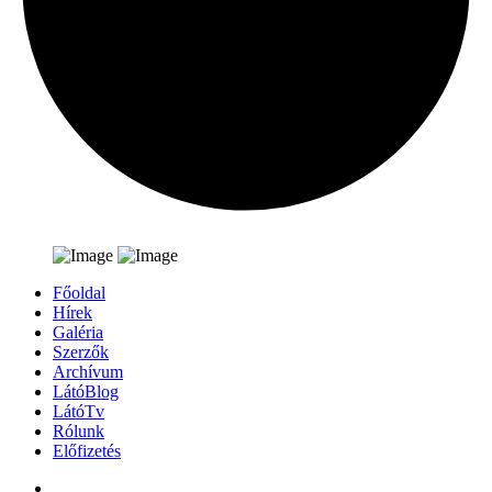
Főoldal
Hírek
Galéria
Szerzők
Archívum
LátóBlog
LátóTv
Rólunk
Előfizetés