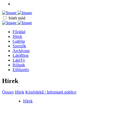
Sötét mód
Főoldal
Hírek
Galéria
Szerzők
Archívum
LátóBlog
LátóTv
Rólunk
Előfizetés
Hírek
Összes
Hírek
Közérdekű / Informații publice
Hírek