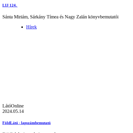
LIJ 124.
Sánta Miriám, Sárkány Tímea és Nagy Zalán könyvbemutatói
Hírek
LátóOnline
2024.05.14
FöldLátó - lapszámbemutató