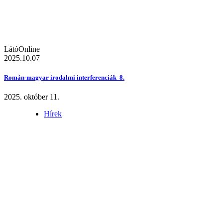
LátóOnline
2025.10.07
Román-magyar irodalmi interferenciák 8.
2025. október 11.
Hírek