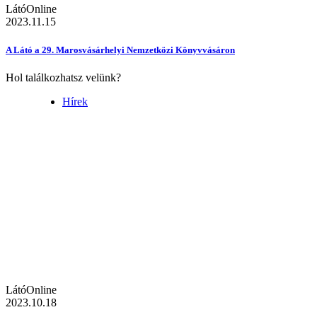
LátóOnline
2023.11.15
A Látó a 29. Marosvásárhelyi Nemzetközi Könyvvásáron
Hol találkozhatsz velünk?
Hírek
LátóOnline
2023.10.18