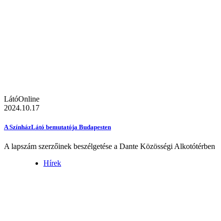
LátóOnline
2024.10.17
A SzínházLátó bemutatója Budapesten
A lapszám szerzőinek beszélgetése a Dante Közösségi Alkotótérben
Hírek