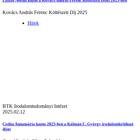
László Noémi kapja a Kovács András Ferenc Költészeti Díjat 2025-ben
Kovács András Ferenc Költészeti Díj 2025
Hírek
BTK Irodalomtudományi Intézet
2025.02.12
Codău Annamária kapta 2025-ben a Kálmán C. György irodalomkritikusi
díjat