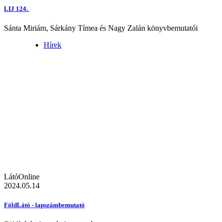
LIJ 124.
Sánta Miriám, Sárkány Tímea és Nagy Zalán könyvbemutatói
Hírek
LátóOnline
2024.05.14
FöldLátó - lapszámbemutató