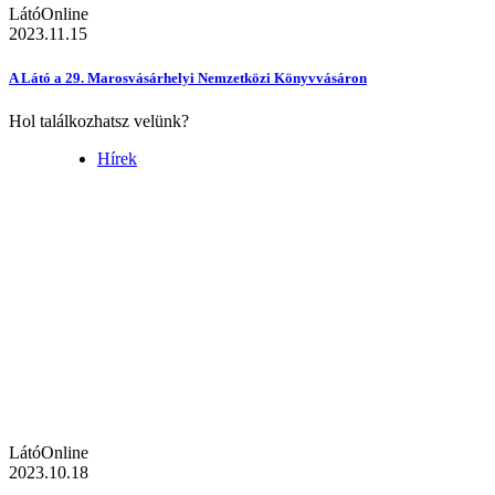
LátóOnline
2023.11.15
A Látó a 29. Marosvásárhelyi Nemzetközi Könyvvásáron
Hol találkozhatsz velünk?
Hírek
LátóOnline
2023.10.18