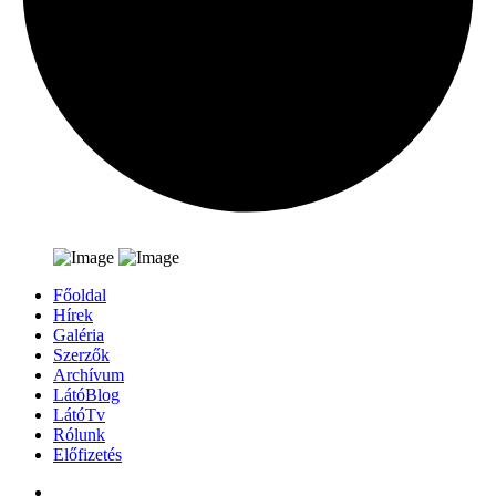
Főoldal
Hírek
Galéria
Szerzők
Archívum
LátóBlog
LátóTv
Rólunk
Előfizetés