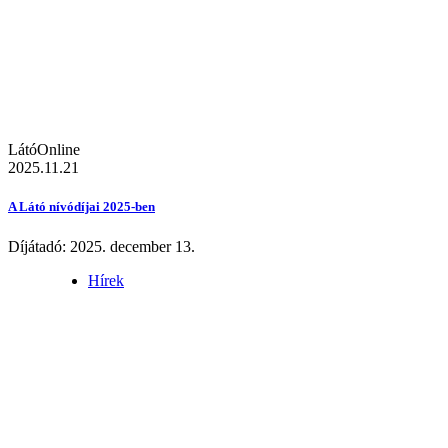
LátóOnline
2025.11.21
A Látó nívódíjai 2025-ben
Díjátadó: 2025. december 13.
Hírek