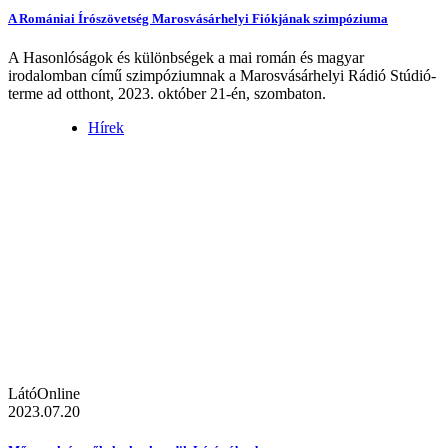
A Romániai Írószövetség Marosvásárhelyi Fiókjának szimpóziuma
A Hasonlóságok és különbségek a mai román és magyar
irodalomban című szimpóziumnak a Marosvásárhelyi Rádió Stúdió-
terme ad otthont, 2023. október 21-én, szombaton.
Hírek
LátóOnline
2023.07.20