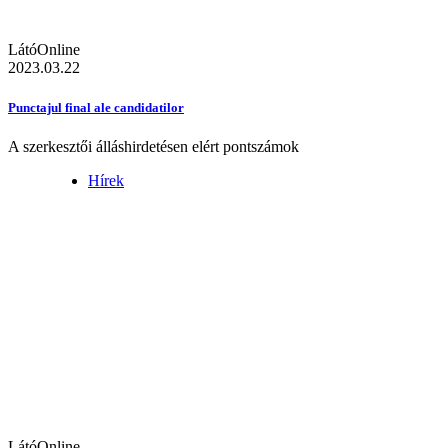
LátóOnline
2023.03.22
Punctajul final ale candidatilor
A szerkesztői álláshirdetésen elért pontszámok
Hírek
LátóOnline