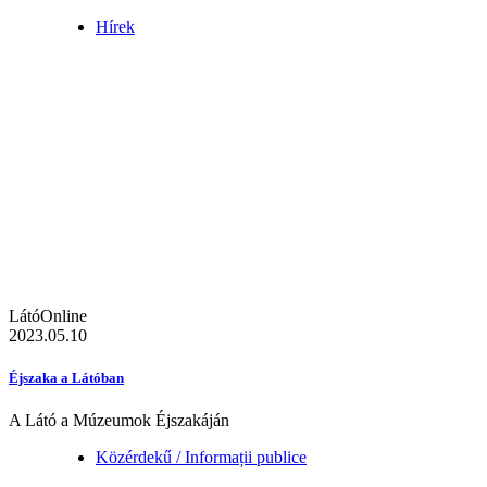
Hírek
LátóOnline
2023.05.10
Éjszaka a Látóban
A Látó a Múzeumok Éjszakáján
Közérdekű / Informații publice