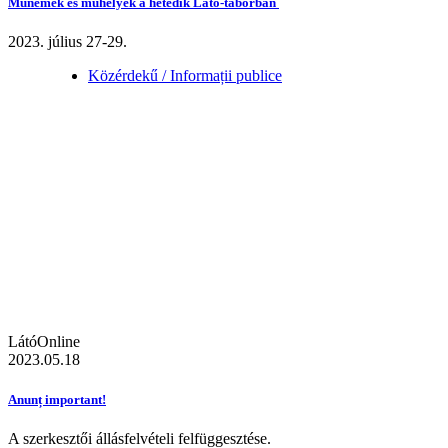
Műnemek és műhelyek a hetedik Látó-táborban
2023. július 27-29.
Közérdekű / Informații publice
LátóOnline
2023.05.18
Anunț important!
A szerkesztői állásfelvételi felfüggesztése.