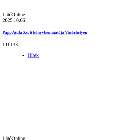
LátóOnline
2025.10.06
Papp Attila Zsolt könyvbemutatója Vásárhelyen
LIJ 133.
Hírek
LátóOnline