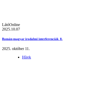
LátóOnline
2025.10.07
Román-magyar irodalmi interferenciák 8.
2025. október 11.
Hírek