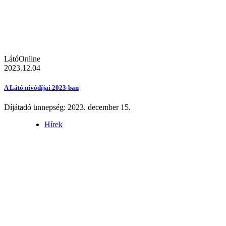
LátóOnline
2023.12.04
A Látó nívódíjai 2023-ban
Díjátadó ünnepség: 2023. december 15.
Hírek