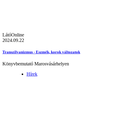
LátóOnline
2024.09.22
Transzilvanizmus - Eszmék, korok változatok
Könyvbemutató Marosvásárhelyen
Hírek