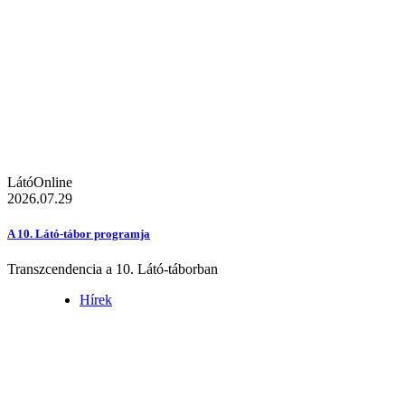
LátóOnline
2026.07.29
A 10. Látó-tábor programja
Transzcendencia a 10. Látó-táborban
Hírek