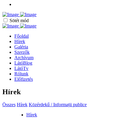
Sötét mód
Főoldal
Hírek
Galéria
Szerzők
Archívum
LátóBlog
LátóTv
Rólunk
Előfizetés
Hírek
Összes
Hírek
Közérdekű / Informații publice
Hírek