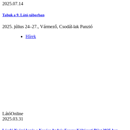
2025.07.14
Tabuk a 9. Látó-táborban
2025. július 24–27., Vármező, Csodál-lak Panzió
Hírek
LátóOnline
2025.03.31