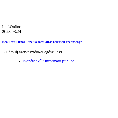
LátóOnline
2023.03.24
Rezultatul final - Szerkesztői állás felvételi eredménye
A Látó új szerkesztőkkel egészült ki.
Közérdekű / Informații publice