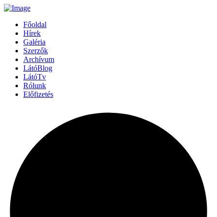
Főoldal
Hírek
Galéria
Szerzők
Archívum
LátóBlog
LátóTv
Rólunk
Előfizetés