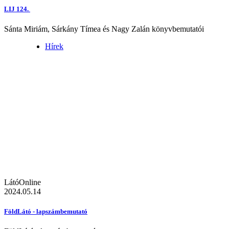
LIJ 124.
Sánta Miriám, Sárkány Tímea és Nagy Zalán könyvbemutatói
Hírek
LátóOnline
2024.05.14
FöldLátó - lapszámbemutató