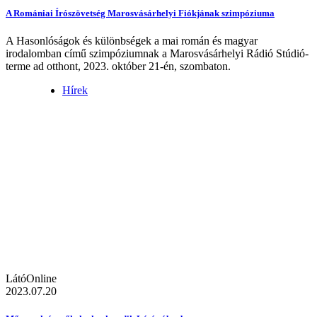
A Romániai Írószövetség Marosvásárhelyi Fiókjának szimpóziuma
A Hasonlóságok és különbségek a mai román és magyar
irodalomban című szimpóziumnak a Marosvásárhelyi Rádió Stúdió-
terme ad otthont, 2023. október 21-én, szombaton.
Hírek
LátóOnline
2023.07.20