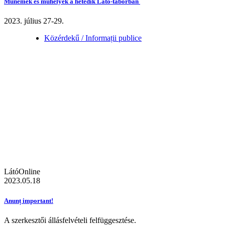
Műnemek és műhelyek a hetedik Látó-táborban
2023. július 27-29.
Közérdekű / Informații publice
LátóOnline
2023.05.18
Anunț important!
A szerkesztői állásfelvételi felfüggesztése.