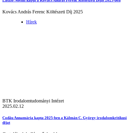
László Noémi kapja a Kovács András Ferenc Költészeti Díjat 2025-ben
Kovács András Ferenc Költészeti Díj 2025
Hírek
BTK Irodalomtudományi Intézet
2025.02.12
Codău Annamária kapta 2025-ben a Kálmán C. György irodalomkritikusi
díjat