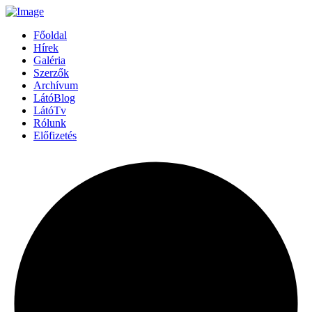
Főoldal
Hírek
Galéria
Szerzők
Archívum
LátóBlog
LátóTv
Rólunk
Előfizetés