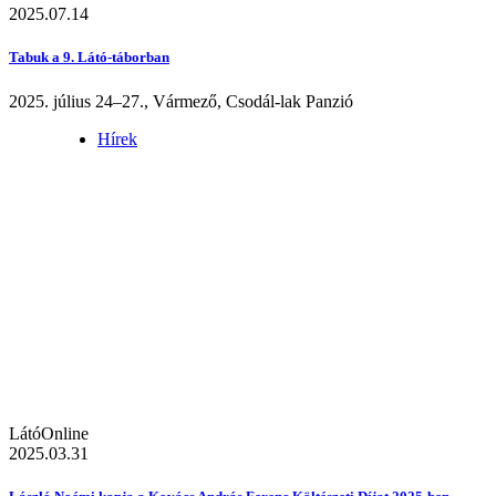
2025.07.14
Tabuk a 9. Látó-táborban
2025. július 24–27., Vármező, Csodál-lak Panzió
Hírek
LátóOnline
2025.03.31