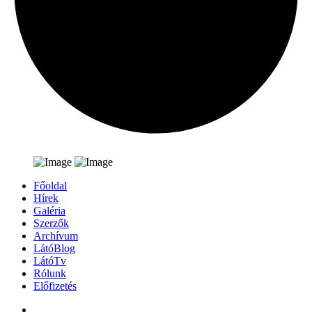
Főoldal
Hírek
Galéria
Szerzők
Archívum
LátóBlog
LátóTv
Rólunk
Előfizetés