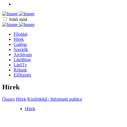
Sötét mód
Főoldal
Hírek
Galéria
Szerzők
Archívum
LátóBlog
LátóTv
Rólunk
Előfizetés
Hírek
Összes
Hírek
Közérdekű / Informații publice
Hírek