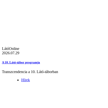
LátóOnline
2026.07.29
A 10. Látó-tábor programja
Transzcendencia a 10. Látó-táborban
Hírek