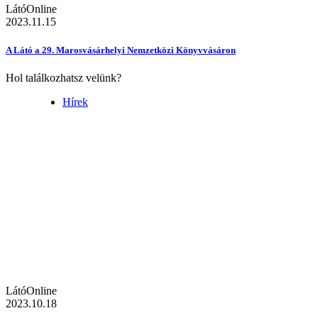
LátóOnline
2023.11.15
A Látó a 29. Marosvásárhelyi Nemzetközi Könyvvásáron
Hol találkozhatsz velünk?
Hírek
LátóOnline
2023.10.18