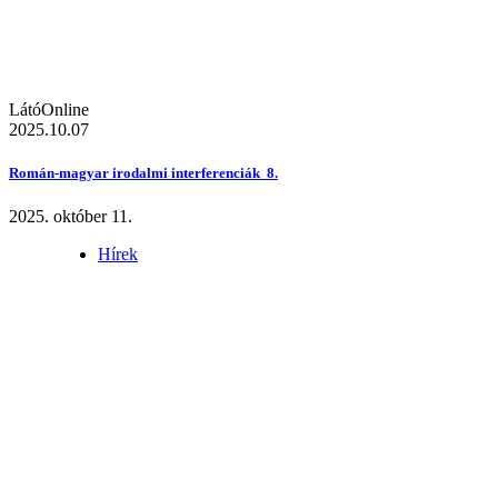
LátóOnline
2025.10.07
Román-magyar irodalmi interferenciák 8.
2025. október 11.
Hírek