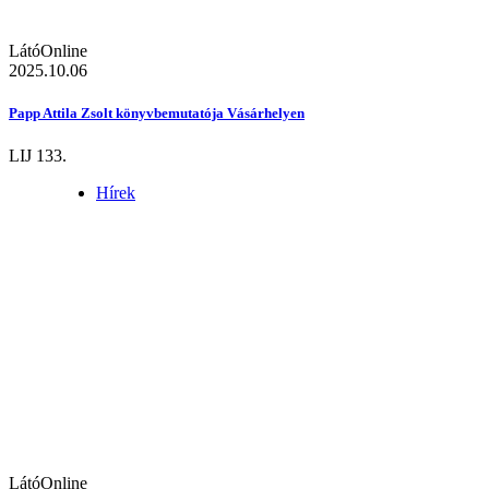
LátóOnline
2025.10.06
Papp Attila Zsolt könyvbemutatója Vásárhelyen
LIJ 133.
Hírek
LátóOnline