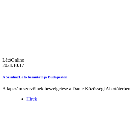
LátóOnline
2024.10.17
A SzínházLátó bemutatója Budapesten
A lapszám szerzőinek beszélgetése a Dante Közösségi Alkotótérben
Hírek