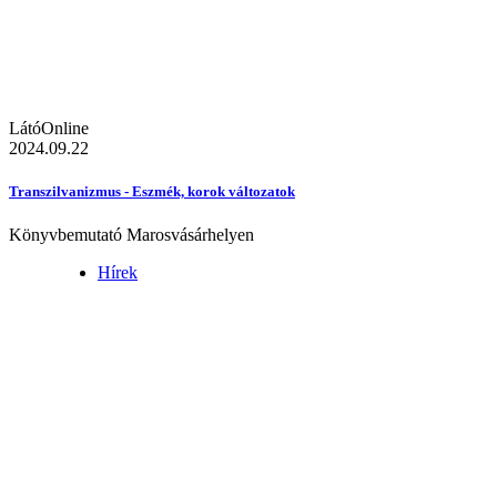
LátóOnline
2024.09.22
Transzilvanizmus - Eszmék, korok változatok
Könyvbemutató Marosvásárhelyen
Hírek