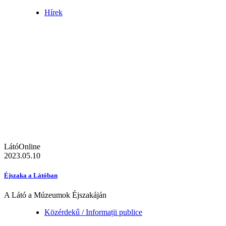
Hírek
LátóOnline
2023.05.10
Éjszaka a Látóban
A Látó a Múzeumok Éjszakáján
Közérdekű / Informații publice