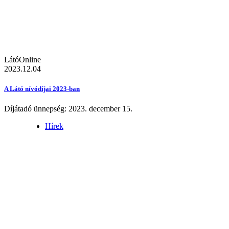
LátóOnline
2023.12.04
A Látó nívódíjai 2023-ban
Díjátadó ünnepség: 2023. december 15.
Hírek