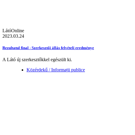
LátóOnline
2023.03.24
Rezultatul final - Szerkesztői állás felvételi eredménye
A Látó új szerkesztőkkel egészült ki.
Közérdekű / Informații publice