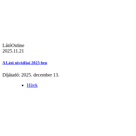
LátóOnline
2025.11.21
A Látó nívódíjai 2025-ben
Díjátadó: 2025. december 13.
Hírek