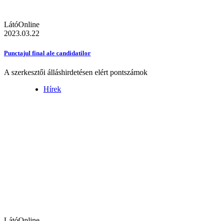
LátóOnline
2023.03.22
Punctajul final ale candidatilor
A szerkesztői álláshirdetésen elért pontszámok
Hírek
LátóOnline